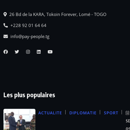
26 Bd de la KARA, Tokoin Forever, Lomé - TOGO
+228 92 01 64 64
info@pay-people.tg
Les plus populaires
ACTUALITE
DIPLOMATIE
SPORT
S
09