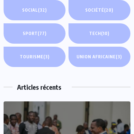
SOCIAL
(32)
SOCIÉTÉ
(20)
SPORT
(77)
TECH
(10)
TOURISME
(3)
UNION AFRICAINE
(3)
Articles récents