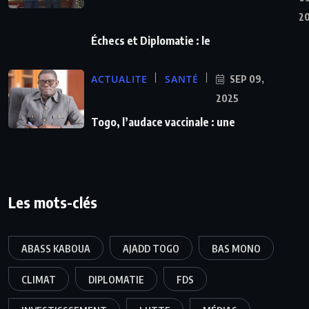
2
Échecs et Diplomatie : le
ACTUALITE
SANTÉ
SEP 09,
2025
Togo, l’audace vaccinale : une
Les mots-clés
ABASS KABOUA
AJADD TOGO
BAS MONO
CLIMAT
DIPLOMATIE
FDS