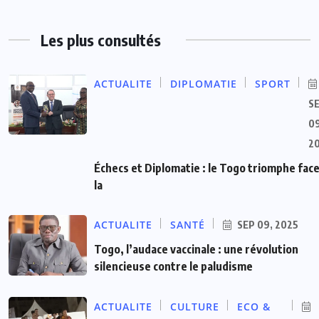
Les plus consultés
ACTUALITE
DIPLOMATIE
SPORT
S
09
2
Échecs et Diplomatie : le Togo triomphe face
la
ACTUALITE
SANTÉ
SEP 09, 2025
Togo, l’audace vaccinale : une révolution
silencieuse contre le paludisme
ACTUALITE
CULTURE
ECO &