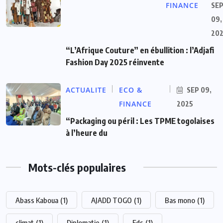
FINANCE
SE
09,
20
“L’Afrique Couture” en ébullition : l’Adjafi
Fashion Day 2025 réinvente
ACTUALITE
ECO &
SEP 09,
FINANCE
2025
“Packaging ou péril : Les TPME togolaises
à l’heure du
Mots-clés populaires
Abass Kaboua
(1)
AJADD TOGO
(1)
Bas mono
(1)
climat
(1)
Diplomatie
(1)
Fds
(1)