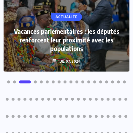
NON CLASSÉ
ACTUALITE
Evala 2024 : « THE VOICE DJAMA », une
Vacances parlementaires : les députés
innovation de la SNB pour le plus grand
renforcent leur proximité avec les
plaisir des artistes en herbe
populations
JUIL 07, 2024
JUIL 07, 2024