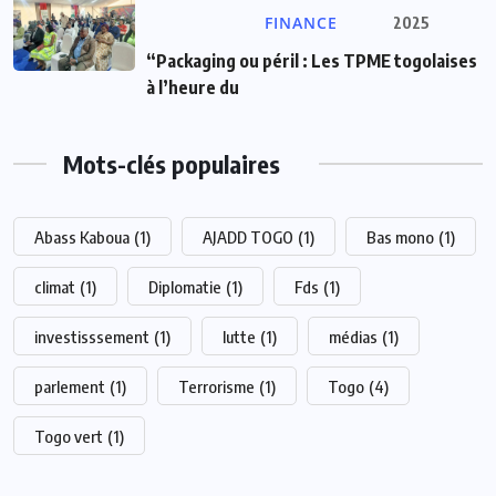
FINANCE
2025
“Packaging ou péril : Les TPME togolaises
à l’heure du
Mots-clés populaires
Abass Kaboua
(1)
AJADD TOGO
(1)
Bas mono
(1)
climat
(1)
Diplomatie
(1)
Fds
(1)
investisssement
(1)
lutte
(1)
médias
(1)
parlement
(1)
Terrorisme
(1)
Togo
(4)
Togo vert
(1)