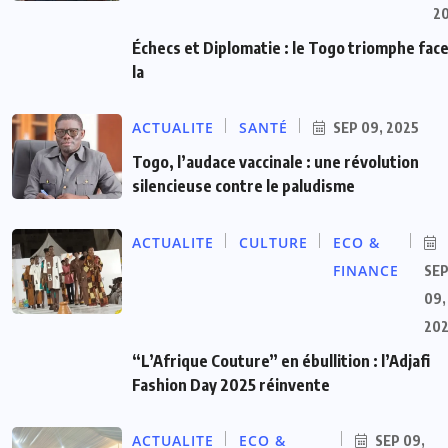
2
Échecs et Diplomatie : le Togo triomphe face
la
ACTUALITE
SANTÉ
SEP 09, 2025
Togo, l’audace vaccinale : une révolution
silencieuse contre le paludisme
ACTUALITE
CULTURE
ECO &
FINANCE
SE
09,
20
“L’Afrique Couture” en ébullition : l’Adjafi
Fashion Day 2025 réinvente
ACTUALITE
ECO &
SEP 09,