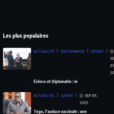
Les plus populaires
ACTUALITE
DIPLOMATIE
SPORT
S
09
2
Échecs et Diplomatie : le
ACTUALITE
SANTÉ
SEP 09,
2025
Togo, l’audace vaccinale : une