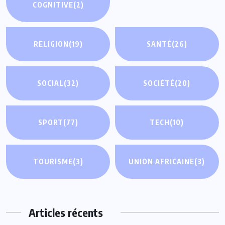
COGNITIVE
(2)
RELIGION
(19)
SANTÉ
(26)
SOCIAL
(32)
SOCIÉTÉ
(20)
SPORT
(77)
TECH
(10)
TOURISME
(3)
UNION AFRICAINE
(3)
Articles récents