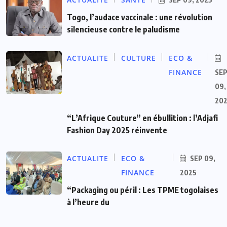
Togo, l’audace vaccinale : une révolution
silencieuse contre le paludisme
ACTUALITE
CULTURE
ECO &
FINANCE
SE
09,
20
“L’Afrique Couture” en ébullition : l’Adjafi
Fashion Day 2025 réinvente
ACTUALITE
ECO &
SEP 09,
FINANCE
2025
“Packaging ou péril : Les TPME togolaises
à l’heure du