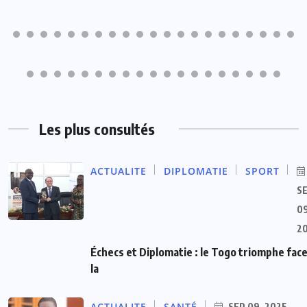
Les plus consultés
ACTUALITE
DIPLOMATIE
SPORT
S
09
2
Échecs et Diplomatie : le Togo triomphe face
la
ACTUALITE
SANTÉ
SEP 09, 2025