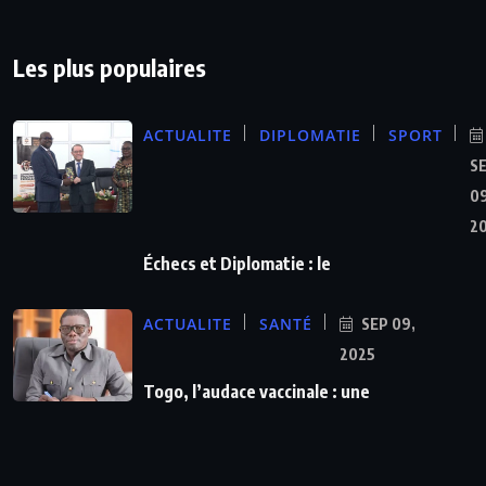
Les plus populaires
ACTUALITE
DIPLOMATIE
SPORT
S
09
2
Échecs et Diplomatie : le
ACTUALITE
SANTÉ
SEP 09,
2025
Togo, l’audace vaccinale : une