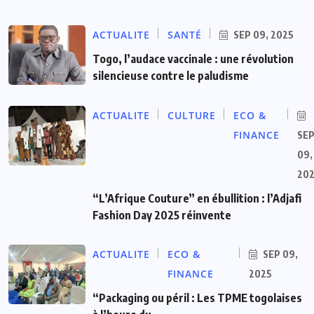
ACTUALITE
SANTÉ
SEP 09, 2025
Togo, l’audace vaccinale : une révolution
silencieuse contre le paludisme
ACTUALITE
CULTURE
ECO &
FINANCE
SE
09,
20
“L’Afrique Couture” en ébullition : l’Adjafi
Fashion Day 2025 réinvente
ACTUALITE
ECO &
SEP 09,
FINANCE
2025
“Packaging ou péril : Les TPME togolaises