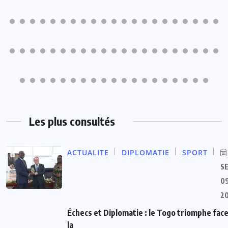
Les plus consultés
ACTUALITE
DIPLOMATIE
SPORT
S
09
2
Échecs et Diplomatie : le Togo triomphe face
la