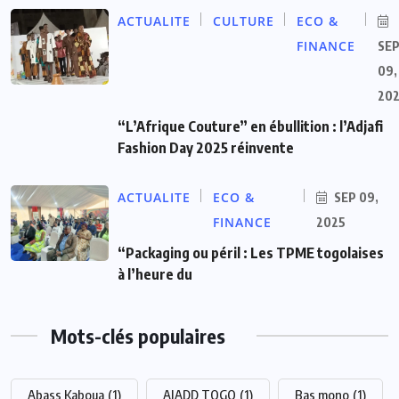
ACTUALITE
CULTURE
ECO &
FINANCE
SE
09,
20
“L’Afrique Couture” en ébullition : l’Adjafi
Fashion Day 2025 réinvente
ACTUALITE
ECO &
SEP 09,
FINANCE
2025
“Packaging ou péril : Les TPME togolaises
à l’heure du
Mots-clés populaires
Abass Kaboua
(1)
AJADD TOGO
(1)
Bas mono
(1)