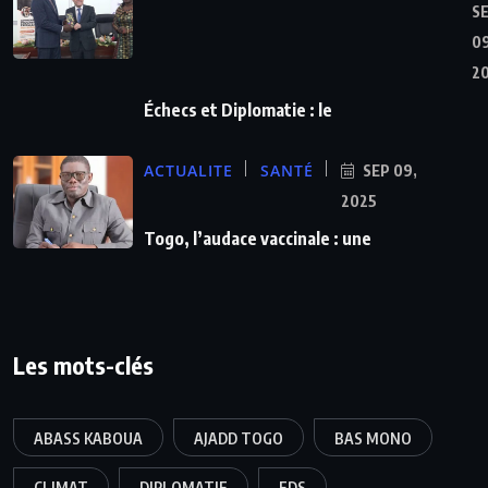
S
09
2
Échecs et Diplomatie : le
ACTUALITE
SANTÉ
SEP 09,
2025
Togo, l’audace vaccinale : une
Les mots-clés
ABASS KABOUA
AJADD TOGO
BAS MONO
CLIMAT
DIPLOMATIE
FDS