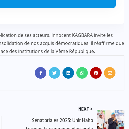
plication de ses acteurs. Innocent KAGBARA invite les
ACTUALITE
CULTURE
SPORT
nsolidation de nos acquis démocratiques. Il réaffirme que
place des institutions de la Vème République.
Evala 2024 : Une présence
effective du Dr Lidi Bessi Kama
JUIL 07, 2024
NEXT
Sénatoriales 2025: Unir Haho
termine la campagne électorale