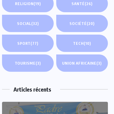
RELIGION
(19)
SANTÉ
(26)
SOCIAL
(32)
SOCIÉTÉ
(20)
SPORT
(77)
TECH
(10)
TOURISME
(3)
UNION AFRICAINE
(3)
Articles récents