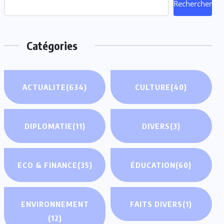
Rechercher
Catégories
ACTUALITE
(634)
CULTURE
(40)
DIPLOMATIE
(11)
DIVERS
(3)
ECO & FINANCE
(35)
ÉDUCATION
(60)
ENVIRONNEMENT
FAITS DIVERS
(1)
(12)