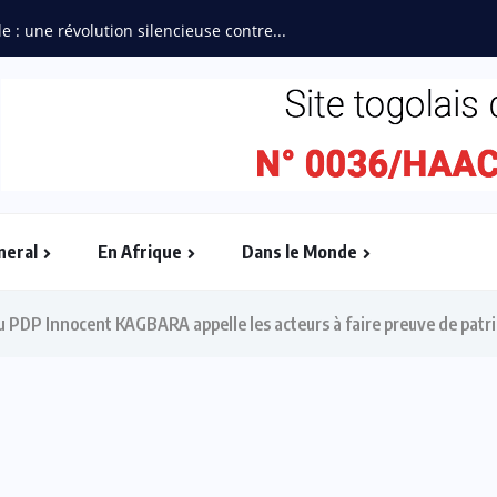
e : une révolution silencieuse contre...
neral
En Afrique
Dans le Monde
du PDP Innocent KAGBARA appelle les acteurs à faire preuve de patr