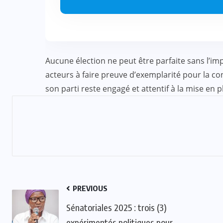
ACTUALITE
CULTURE
ECO & FINANCE
Aucune élection ne peut être parfaite sans l’im
“L’Afrique Couture” en ébullition :
acteurs à faire preuve d’exemplarité pour la co
l’Adjafi Fashion Day 2025
son parti reste engagé et attentif à la mise en 
réinvente la mode avec panache et
patrimoine
SEP 09, 2025
PREVIOUS
Sénatoriales 2025 : trois (3)
expérimentés politiques pour