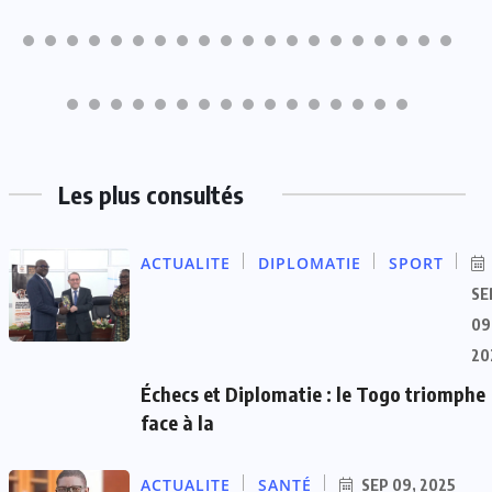
Les plus consultés
ACTUALITE
DIPLOMATIE
SPORT
SE
09
20
Échecs et Diplomatie : le Togo triomphe
face à la
ACTUALITE
SANTÉ
SEP 09, 2025