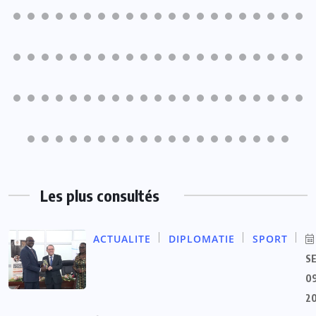
Les plus consultés
ACTUALITE
DIPLOMATIE
SPORT
S
09
2