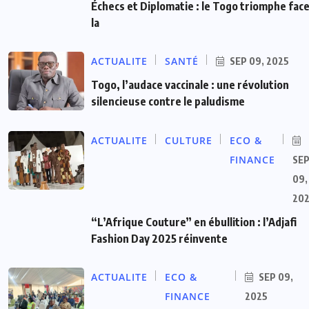
Échecs et Diplomatie : le Togo triomphe face
la
ACTUALITE
SANTÉ
SEP 09, 2025
Togo, l’audace vaccinale : une révolution
silencieuse contre le paludisme
ACTUALITE
CULTURE
ECO &
FINANCE
SE
09,
20
“L’Afrique Couture” en ébullition : l’Adjafi
Fashion Day 2025 réinvente
ACTUALITE
ECO &
SEP 09,
FINANCE
2025