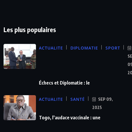
Les plus populaires
ACTUALITE
DIPLOMATIE
SPORT
S
09
2
Échecs et Diplomatie : le
ACTUALITE
SANTÉ
SEP 09,
2025
Togo, l’audace vaccinale : une