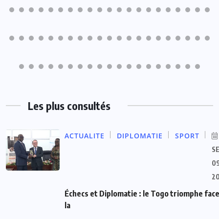
Les plus consultés
ACTUALITE
DIPLOMATIE
SPORT
S
09
2
Échecs et Diplomatie : le Togo triomphe face
la