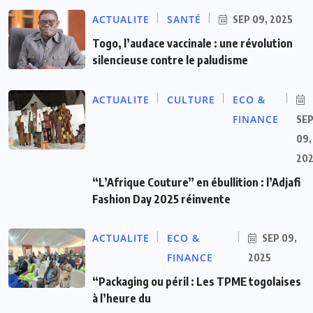
ACTUALITE
SANTÉ
SEP 09, 2025
Togo, l’audace vaccinale : une révolution
silencieuse contre le paludisme
ACTUALITE
CULTURE
ECO &
FINANCE
SE
09,
20
“L’Afrique Couture” en ébullition : l’Adjafi
Fashion Day 2025 réinvente
ACTUALITE
ECO &
SEP 09,
FINANCE
2025
“Packaging ou péril : Les TPME togolaises
à l’heure du