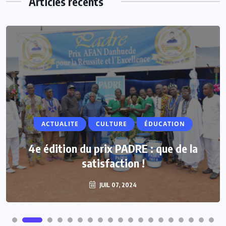
Articles récents
ACTUALITE
ACTUALITE
CULTURE
ÉDUCATION
Vacances parlementaires : les députés
4e édition du prix PADRE : que de la
renforcent leur proximité avec les
satisfaction !
populations
JUIL 07, 2024
JUIL 07, 2024