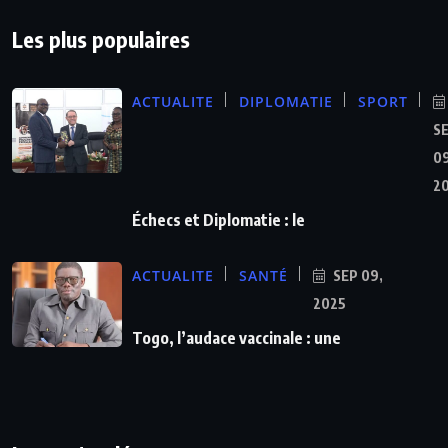
Les plus populaires
ACTUALITE
DIPLOMATIE
SPORT
S
09
2
Échecs et Diplomatie : le
ACTUALITE
SANTÉ
SEP 09,
2025
Togo, l’audace vaccinale : une