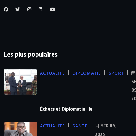
Les plus populaires
ACTUALITE
DIPLOMATIE
SPORT
S
09
2
Échecs et Diplomatie : le
ACTUALITE
SANTÉ
SEP 09,
2025