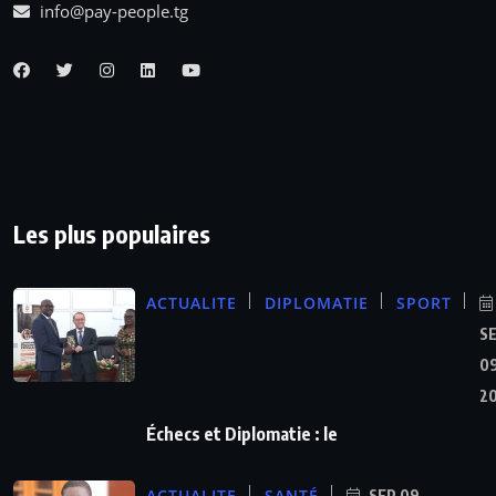
info@pay-people.tg
Les plus populaires
ACTUALITE
DIPLOMATIE
SPORT
S
09
2
Échecs et Diplomatie : le
ACTUALITE
SANTÉ
SEP 09,