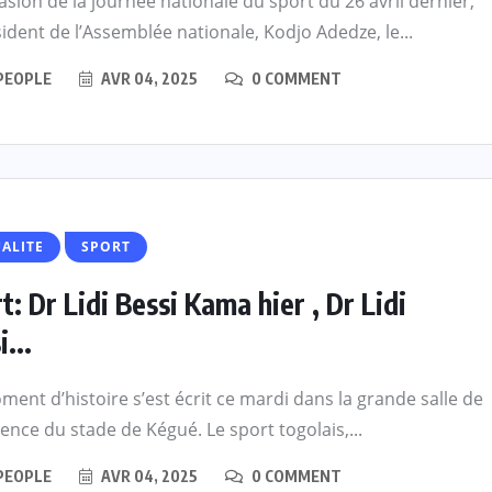
casion de la journée nationale du sport du 26 avril dernier,
sident de l’Assemblée nationale, Kodjo Adedze, le...
PEOPLE
AVR 04, 2025
0 COMMENT
ALITE
SPORT
t: Dr Lidi Bessi Kama hier , Dr Lidi
...
ent d’histoire s’est écrit ce mardi dans la grande salle de
ence du stade de Kégué. Le sport togolais,...
PEOPLE
AVR 04, 2025
0 COMMENT