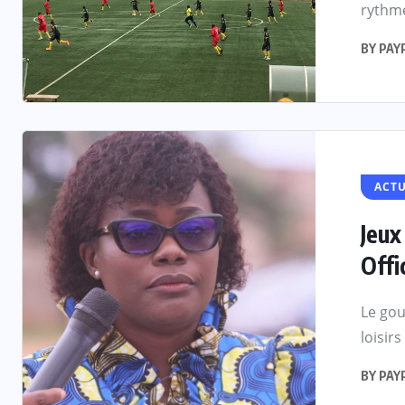
rythme
BY
PAY
ACTU
Jeux
Offi
Le gou
loisir
BY
PAY