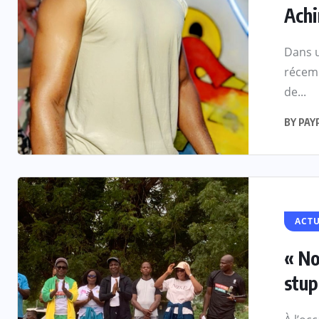
Achi
Dans u
récem
de...
BY
PAY
ACTU
« No
stup