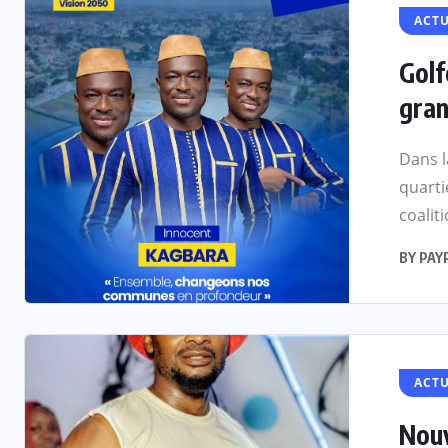
ACTU
Golf
gran
Dans l
quart
coalit
BY
PAY
ACTU
Nouv