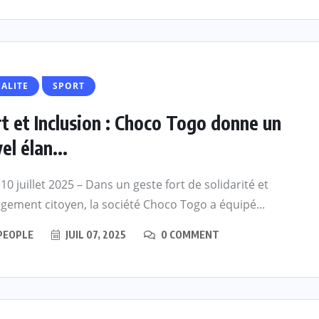
RE
ALITE
SPORT
t et Inclusion : Choco Togo donne un
ACTUALITE
CULTURE
SPORT
el élan...
” en
ashion
Evala 2024 : Une présence
10 juillet 2025 – Dans un geste fort de solidarité et
a mode
effective du Dr Lidi Bessi
gement citoyen, la société Choco Togo a équipé...
imoine
Kama
PEOPLE
JUIL 07, 2025
0 COMMENT
JUIL 07, 2024