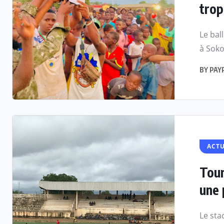
trop
Le bal
à Soko
BY
PAY
ACTU
Tour
une 
Le sta