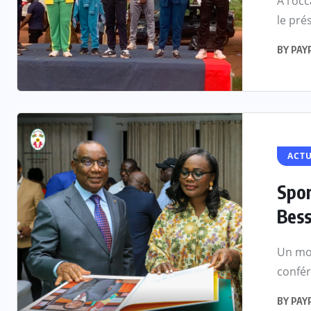
À l’oc
le pré
BY
PAY
ACTU
Spor
Bessi
Un mom
confér
BY
PAY