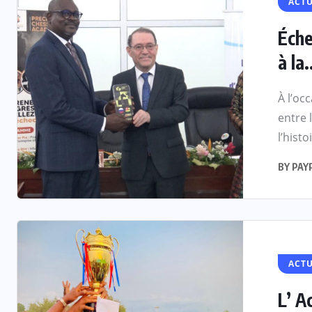
ACTU
Éche
à la.
À l’oc
entre 
l’histoi
BY
PAY
ACTU
L’ A