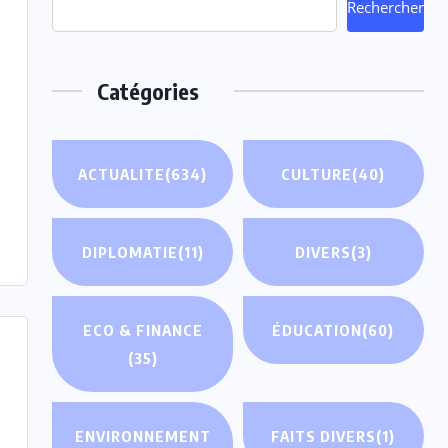
Rechercher
Catégories
ACTUALITE
(634)
CULTURE
(40)
DIPLOMATIE
(11)
DIVERS
(3)
ECO & FINANCE
ÉDUCATION
(60)
(35)
ENVIRONNEMENT
FAITS DIVERS
(1)