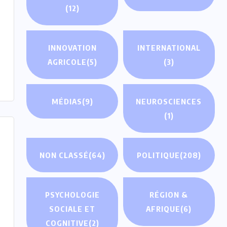
(12)
INNOVATION
INTERNATIONAL
AGRICOLE
(5)
(3)
MÉDIAS
(9)
NEUROSCIENCES
(1)
NON CLASSÉ
(64)
POLITIQUE
(208)
PSYCHOLOGIE
RÉGION &
SOCIALE ET
AFRIQUE
(6)
COGNITIVE
(2)