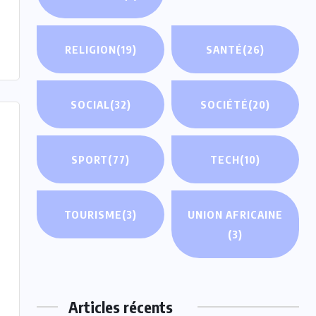
RELIGION
(19)
SANTÉ
(26)
SOCIAL
(32)
SOCIÉTÉ
(20)
SPORT
(77)
TECH
(10)
TOURISME
(3)
UNION AFRICAINE
(3)
Articles récents