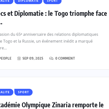
ALITE
DIPLOMATIE
SPORT
cs et Diplomatie : le Togo triomphe face
..
casion du 65ᵉ anniversaire des relations diplomatiques
le Togo et la Russie, un événement inédit a marqué
re...
PEOPLE
SEP 09, 2025
0 COMMENT
ALITE
SPORT
cadémie Olympique Zinaria remporte le