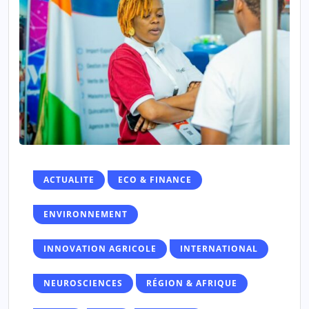
ACTUALITE
ECO & FINANCE
ENVIRONNEMENT
INNOVATION AGRICOLE
INTERNATIONAL
NEUROSCIENCES
RÉGION & AFRIQUE