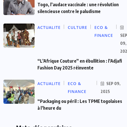
Togo, l’audace vaccinale : une révolution
silencieuse contre le paludisme
ACTUALITE
CULTURE
ECO &
FINANCE
SE
09,
20
“L’Afrique Couture” en ébullition : l’Adjafi
Fashion Day 2025 réinvente
ACTUALITE
ECO &
SEP 09,
FINANCE
2025
“Packaging ou péril : Les TPME togolaises
à l’heure du