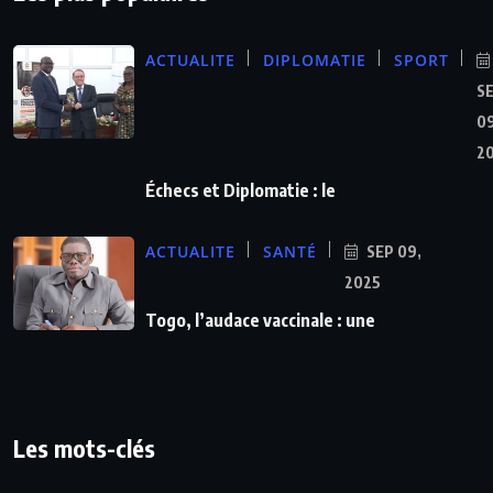
ACTUALITE
DIPLOMATIE
SPORT
S
09
2
Échecs et Diplomatie : le
ACTUALITE
SANTÉ
SEP 09,
2025
Togo, l’audace vaccinale : une
Les mots-clés