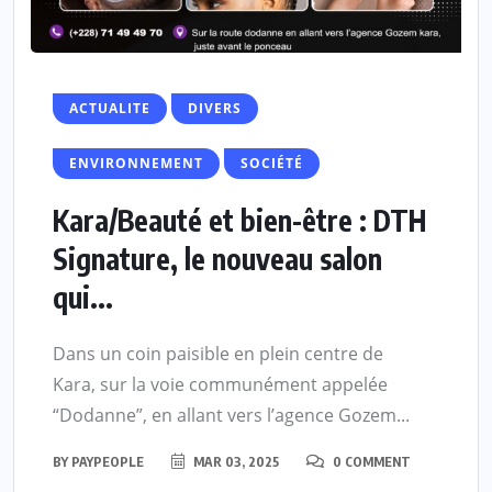
ACTUALITE
DIVERS
ENVIRONNEMENT
SOCIÉTÉ
Kara/Beauté et bien-être : DTH
Signature, le nouveau salon
qui...
Dans un coin paisible en plein centre de
Kara, sur la voie communément appelée
“Dodanne”, en allant vers l’agence Gozem...
BY
PAYPEOPLE
MAR 03, 2025
0 COMMENT