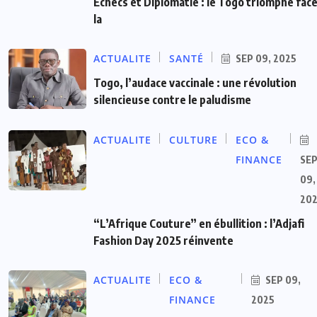
Échecs et Diplomatie : le Togo triomphe face
la
ACTUALITE
SANTÉ
SEP 09, 2025
Togo, l’audace vaccinale : une révolution
silencieuse contre le paludisme
ACTUALITE
CULTURE
ECO &
FINANCE
SE
09,
20
“L’Afrique Couture” en ébullition : l’Adjafi
Fashion Day 2025 réinvente
ACTUALITE
ECO &
SEP 09,
FINANCE
2025