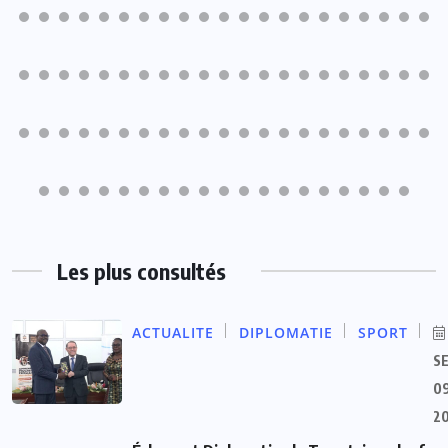
Les plus consultés
ACTUALITE
DIPLOMATIE
SPORT
S
09
2