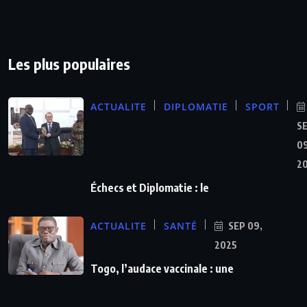
Les plus populaires
ACTUALITE
DIPLOMATIE
SPORT
S
09
2
Échecs et Diplomatie : le
ACTUALITE
SANTÉ
SEP 09,
2025
Togo, l’audace vaccinale : une