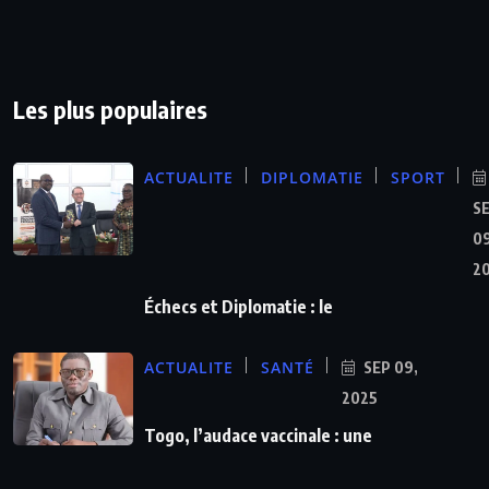
Les plus populaires
ACTUALITE
DIPLOMATIE
SPORT
S
09
2
Échecs et Diplomatie : le
ACTUALITE
SANTÉ
SEP 09,
2025
Togo, l’audace vaccinale : une