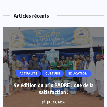
Articles récents
ACTUALITE
ACTUALITE
CULTURE
ÉDUCATION
Vacances parlementaires : les députés
4e édition du prix PADRE : que de la
renforcent leur proximité avec les
satisfaction !
populations
JUIL 07, 2024
JUIL 07, 2024