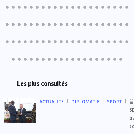
Les plus consultés
ACTUALITE
DIPLOMATIE
SPORT
S
09
2