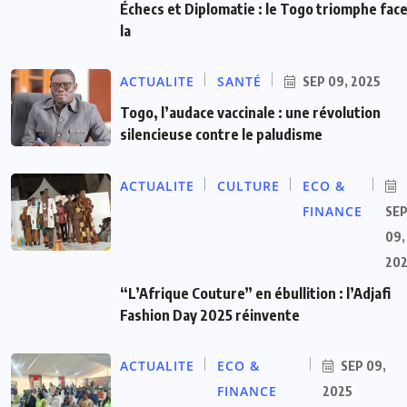
Échecs et Diplomatie : le Togo triomphe face
la
ACTUALITE
SANTÉ
SEP 09, 2025
Togo, l’audace vaccinale : une révolution
silencieuse contre le paludisme
ACTUALITE
CULTURE
ECO &
FINANCE
SE
09,
20
“L’Afrique Couture” en ébullition : l’Adjafi
Fashion Day 2025 réinvente
ACTUALITE
ECO &
SEP 09,
FINANCE
2025