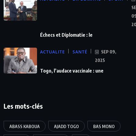
S
09
2
Échecs et Diplomatie : le
ACTUALITE
SANTÉ
SEP 09,
2025
Togo, l’audace vaccinale : une
Les mots-clés
ABASS KABOUA
AJADD TOGO
BAS MONO