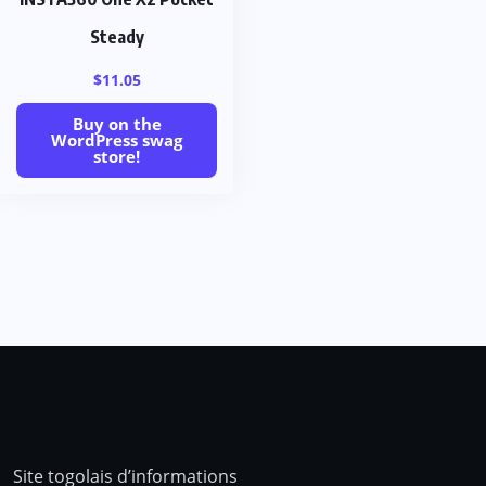
Steady
$
11.05
Buy on the
WordPress swag
store!
Site togolais d’informations