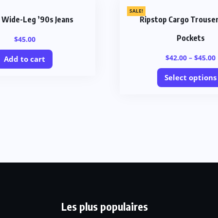
SALE!
 Wide-Leg ’90s Jeans
Ripstop Cargo Trouse
Pockets
$
45.00
$
42.00
–
$
45.00
Add to cart
Select options
Les plus populaires