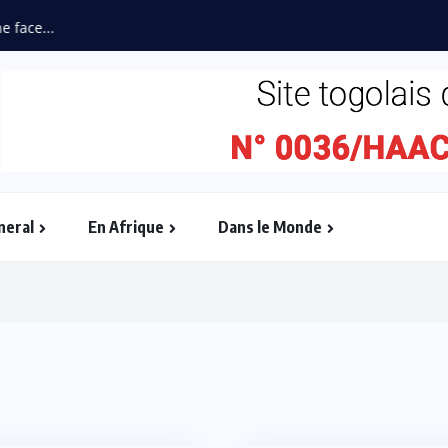
neral
En Afrique
Dans le Monde