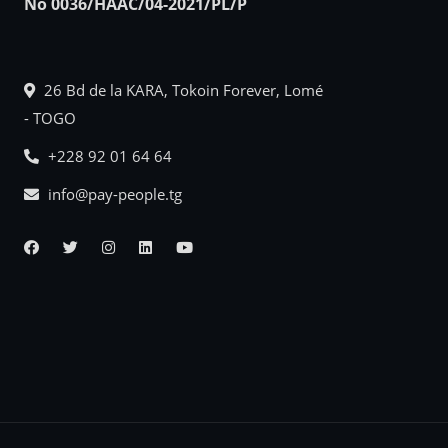
No 0036/HAAC/04-2021/PL/P
26 Bd de la KARA, Tokoin Forever, Lomé
- TOGO
+228 92 01 64 64
info@pay-people.tg