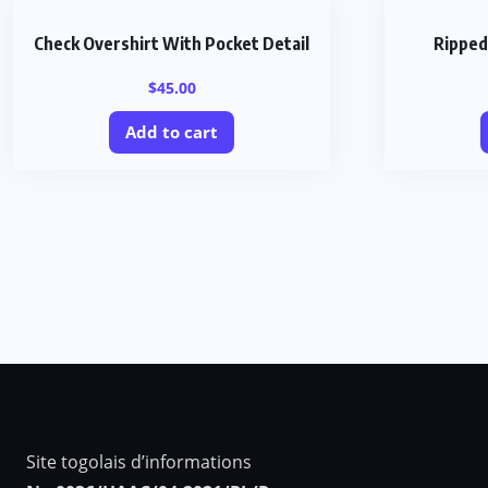
Check Overshirt With Pocket Detail
Ripped
$
45.00
Add to cart
Site togolais d’informations