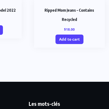
odel 2022
Ripped Mom Jeans – Contains
Recycled
$
18.00
Add to cart
Les mots-clés