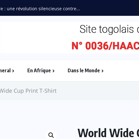
e : une révolution silencieuse contre...
neral
En Afrique
Dans le Monde
Wide Cup Print T-Shirt
World Wide C