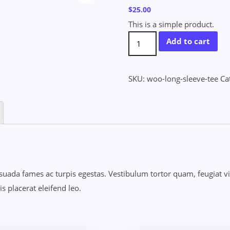
$
25.00
This is a simple product.
World
Add to cart
Wide
Cup
SKU:
woo-long-sleeve-tee
Ca
Print
T-
Shirt
quantity
uada fames ac turpis egestas. Vestibulum tortor quam, feugiat vita
 placerat eleifend leo.