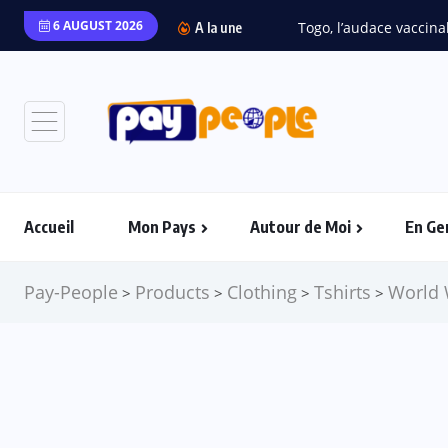
6 AUGUST 2026
Togo, l’audace vaccinal
A la une
Accueil
Mon Pays
Autour de Moi
En Ge
Pay-People
Products
Clothing
Tshirts
World 
>
>
>
>