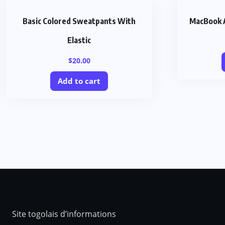
Basic Colored Sweatpants With
MacBook A
Elastic
$
20.00
Add to cart
Site togolais d’informations