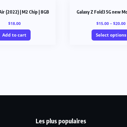
ir (2022) | M2 Chip | 8GB
Galaxy Z Fold3 5G new M
$
18.00
$
15.00
–
$
20.00
Add to cart
Select options
Les plus populaires