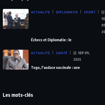
ACTUALITE
DIPLOMATIE
SPORT
S
09
2
Échecs et Diplomatie : le
ACTUALITE
SANTÉ
SEP 09,
2025
Togo, l’audace vaccinale : une
Les mots-clés