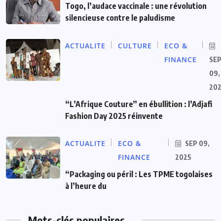
Togo, l’audace vaccinale : une révolution
silencieuse contre le paludisme
ACTUALITE
CULTURE
ECO &
FINANCE
SE
09,
20
“L’Afrique Couture” en ébullition : l’Adjafi
Fashion Day 2025 réinvente
ACTUALITE
ECO &
SEP 09,
FINANCE
2025
“Packaging ou péril : Les TPME togolaises
à l’heure du
Mots-clés populaires