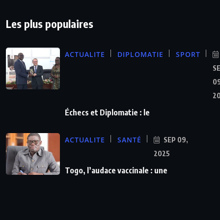
Les plus populaires
ACTUALITE
DIPLOMATIE
SPORT
S
09
2
Échecs et Diplomatie : le
ACTUALITE
SANTÉ
SEP 09,
2025
Togo, l’audace vaccinale : une