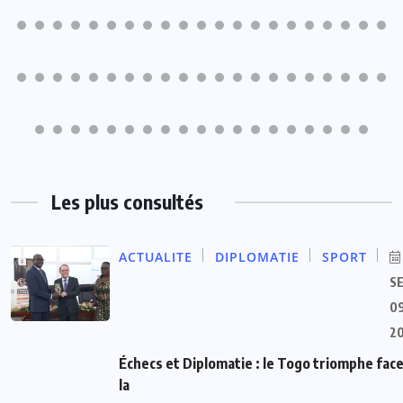
Les plus consultés
ACTUALITE
DIPLOMATIE
SPORT
S
09
2
Échecs et Diplomatie : le Togo triomphe face
la