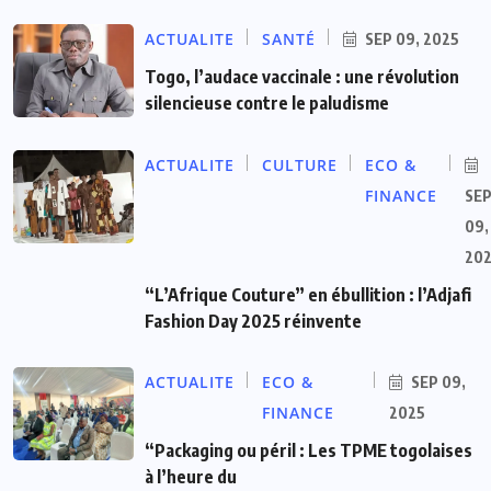
ACTUALITE
SANTÉ
SEP 09, 2025
Togo, l’audace vaccinale : une révolution
silencieuse contre le paludisme
ACTUALITE
CULTURE
ECO &
FINANCE
SE
09,
20
“L’Afrique Couture” en ébullition : l’Adjafi
Fashion Day 2025 réinvente
ACTUALITE
ECO &
SEP 09,
FINANCE
2025
“Packaging ou péril : Les TPME togolaises
à l’heure du