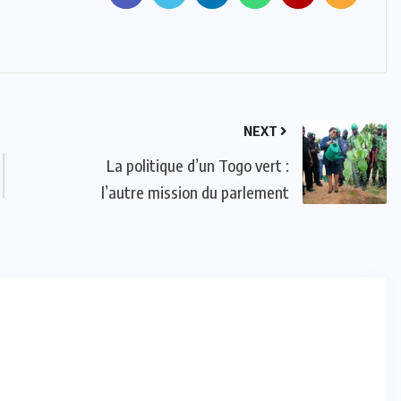
ACTUALITE
CULTURE
ÉDUCATION
NEXT
4e édition du prix PADRE : que de
La politique d’un Togo vert :
la satisfaction !
l’autre mission du parlement
JUIL 07, 2024