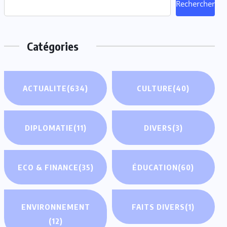
Rechercher
Catégories
ACTUALITE
(634)
CULTURE
(40)
DIPLOMATIE
(11)
DIVERS
(3)
ECO & FINANCE
(35)
ÉDUCATION
(60)
ENVIRONNEMENT
FAITS DIVERS
(1)
(12)