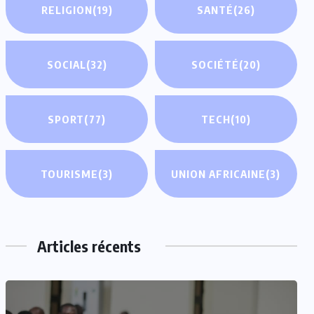
RELIGION
(19)
SANTÉ
(26)
SOCIAL
(32)
SOCIÉTÉ
(20)
SPORT
(77)
TECH
(10)
TOURISME
(3)
UNION AFRICAINE
(3)
Articles récents