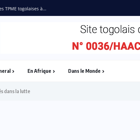
es TPME togolaises à...
neral
En Afrique
Dans le Monde
s dans la lutte