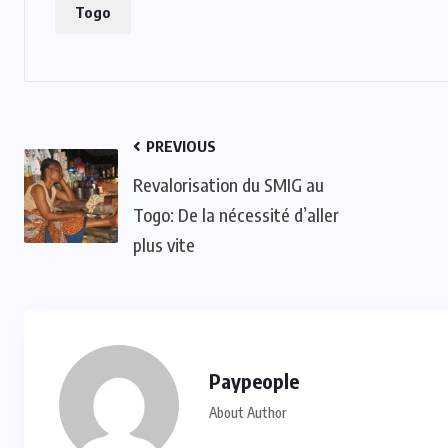
Togo
:
ACTUALITE
CULTURE
SPORT
PREVIOUS
et
Evala 2024 : Une présence
Revalorisation du SMIG au
effective du Dr Lidi Bessi Kama
Togo: De la nécessité d’aller
plus vite
JUIL 07, 2024
Paypeople
About Author