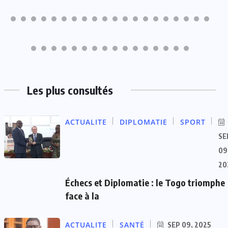
Les plus consultés
ACTUALITE
DIPLOMATIE
SPORT
SE
09
20
Échecs et Diplomatie : le Togo triomphe
face à la
ACTUALITE
SANTÉ
SEP 09, 2025