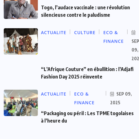
Togo, l’audace vaccinale : une révolution
silencieuse contre le paludisme
ACTUALITE
CULTURE
ECO &
FINANCE
SE
09,
20
“L’Afrique Couture” en ébullition : l’Adjafi
Fashion Day 2025 réinvente
ACTUALITE
ECO &
SEP 09,
FINANCE
2025
“Packaging ou péril : Les TPME togolaises
à l’heure du