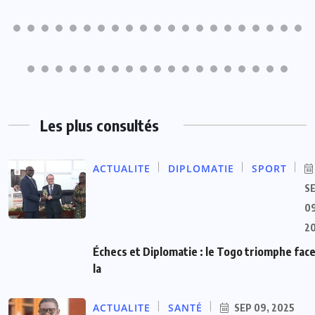
Les plus consultés
ACTUALITE
DIPLOMATIE
SPORT
S
09
2
Échecs et Diplomatie : le Togo triomphe face
la
ACTUALITE
SANTÉ
SEP 09, 2025