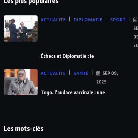
Les plus populaires
ACTUALITE
DIPLOMATIE
SPORT
S
09
2
Échecs et Diplomatie : le
ACTUALITE
SANTÉ
SEP 09,
2025
Togo, l’audace vaccinale : une
Les mots-clés