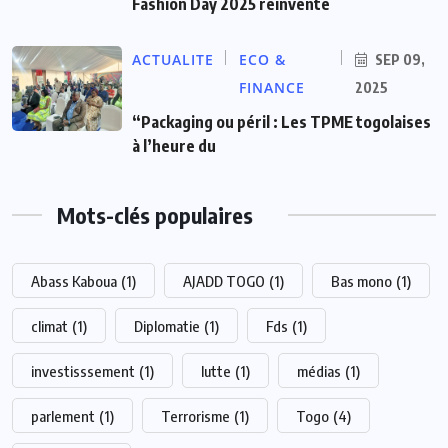
Fashion Day 2025 réinvente
ACTUALITE
ECO &
SEP 09,
FINANCE
2025
“Packaging ou péril : Les TPME togolaises
à l’heure du
Mots-clés populaires
Abass Kaboua
(1)
AJADD TOGO
(1)
Bas mono
(1)
climat
(1)
Diplomatie
(1)
Fds
(1)
investisssement
(1)
lutte
(1)
médias
(1)
parlement
(1)
Terrorisme
(1)
Togo
(4)