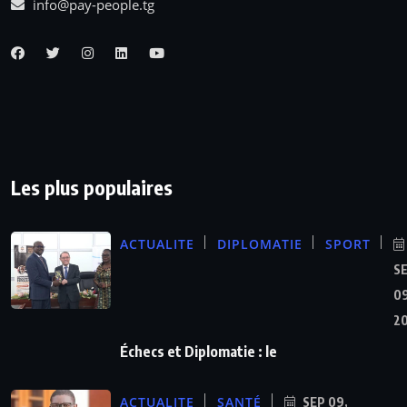
info@pay-people.tg
Les plus populaires
ACTUALITE
DIPLOMATIE
SPORT
S
09
2
Échecs et Diplomatie : le
ACTUALITE
SANTÉ
SEP 09,