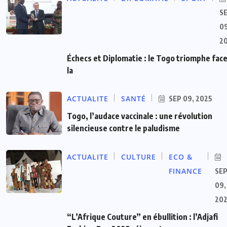
S
09
2
Échecs et Diplomatie : le Togo triomphe face
la
ACTUALITE
SANTÉ
SEP 09, 2025
Togo, l’audace vaccinale : une révolution
silencieuse contre le paludisme
ACTUALITE
CULTURE
ECO &
FINANCE
SE
09,
20
“L’Afrique Couture” en ébullition : l’Adjafi