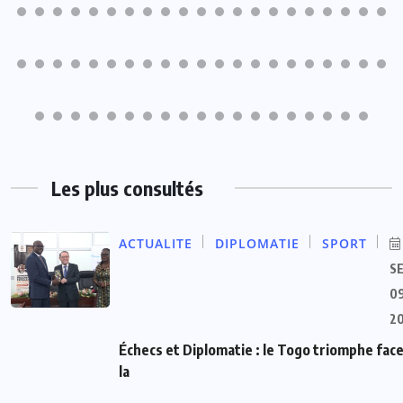
Les plus consultés
ACTUALITE
DIPLOMATIE
SPORT
S
09
2
Échecs et Diplomatie : le Togo triomphe face
la