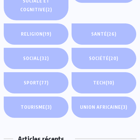
SOCIALE ET
COGNITIVE
(2)
RELIGION
(19)
SANTÉ
(26)
SOCIAL
(32)
SOCIÉTÉ
(20)
SPORT
(77)
TECH
(10)
TOURISME
(3)
UNION AFRICAINE
(3)
Articles récents