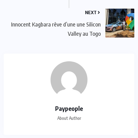
NEXT
Innocent Kagbara rêve d’une une Silicon
Valley au Togo
Paypeople
About Author