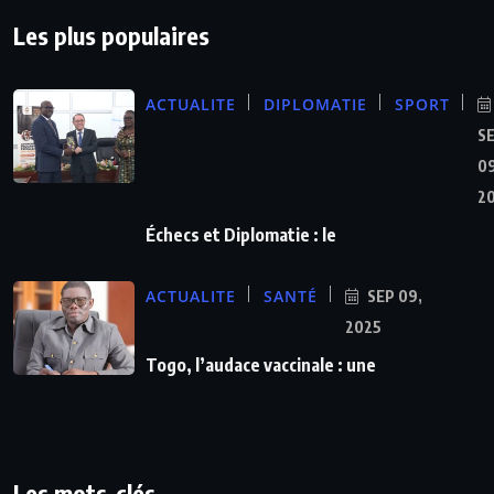
Les plus populaires
ACTUALITE
DIPLOMATIE
SPORT
S
09
2
Échecs et Diplomatie : le
ACTUALITE
SANTÉ
SEP 09,
2025
Togo, l’audace vaccinale : une
Les mots-clés