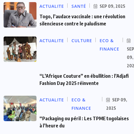
ACTUALITE
SANTÉ
SEP 09, 2025
Togo, l’audace vaccinale : une révolution
silencieuse contre le paludisme
ACTUALITE
CULTURE
ECO &
FINANCE
SE
09,
20
“L’Afrique Couture” en ébullition : l’Adjafi
Fashion Day 2025 réinvente
ACTUALITE
ECO &
SEP 09,
FINANCE
2025
“Packaging ou péril : Les TPME togolaises
à l’heure du