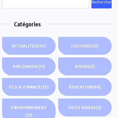
Rechercher
Catégories
ACTUALITE
(634)
CULTURE
(40)
DIPLOMATIE
(11)
DIVERS
(3)
ECO & FINANCE
(35)
ÉDUCATION
(60)
ENVIRONNEMENT
FAITS DIVERS
(1)
(12)