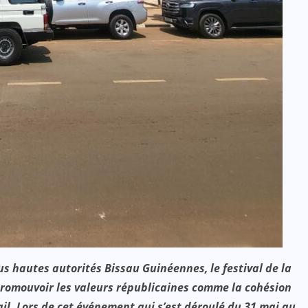
ACTUALITE
CULTURE
ÉDUCATION
4e édition du prix PADRE : que de
la satisfaction !
JUIL 07, 2024
 hautes autorités Bissau Guinéennes, le festival de la
 promouvoir les valeurs républicaines comme la cohésion
vail. Lors de cet événement qui s’est déroulé du 31 mai au