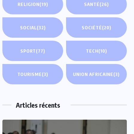
RELIGION
(19)
SANTÉ
(26)
SOCIAL
(32)
SOCIÉTÉ
(20)
SPORT
(77)
TECH
(10)
TOURISME
(3)
UNION AFRICAINE
(3)
Articles récents