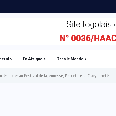
es TPME togolaises à...
neral
En Afrique
Dans le Monde
férencier au Festival de la Jeunesse, Paix et de la Citoyenneté