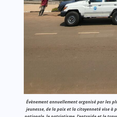
:
ACTUALITE
CULTURE
SPORT
et
Evala 2024 : Une présence
effective du Dr Lidi Bessi Kama
JUIL 07, 2024
Évènement annuellement organisé par les plus
jeunesse, de la paix et la citoyenneté vise à
nationale, le patriotisme, l’entraide et le tra