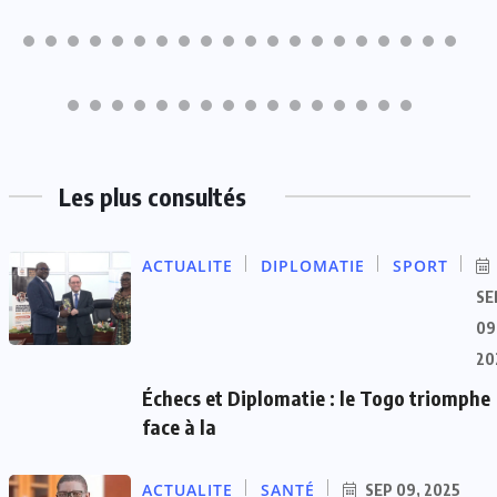
Les plus consultés
ACTUALITE
DIPLOMATIE
SPORT
SE
09
20
Échecs et Diplomatie : le Togo triomphe
face à la
ACTUALITE
SANTÉ
SEP 09, 2025