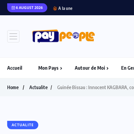
6 AUGUST 2026
“Packaging ou péril : L
A la une
Accueil
Mon Pays
Autour de Moi
En Ge
Home
Actualite
Guinée Bissau : Innocent KAGBARA, con
ACTUALITE