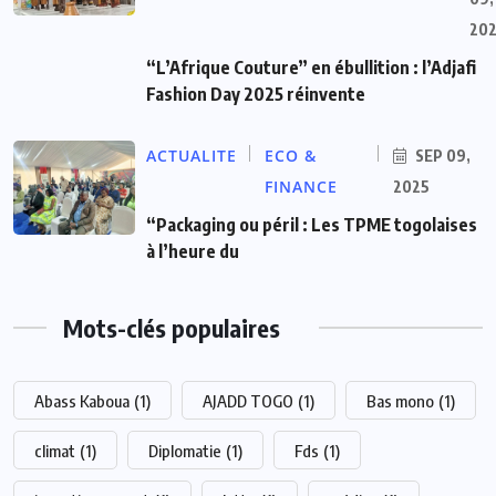
20
“L’Afrique Couture” en ébullition : l’Adjafi
Fashion Day 2025 réinvente
ACTUALITE
ECO &
SEP 09,
FINANCE
2025
“Packaging ou péril : Les TPME togolaises
à l’heure du
Mots-clés populaires
Abass Kaboua
(1)
AJADD TOGO
(1)
Bas mono
(1)
climat
(1)
Diplomatie
(1)
Fds
(1)