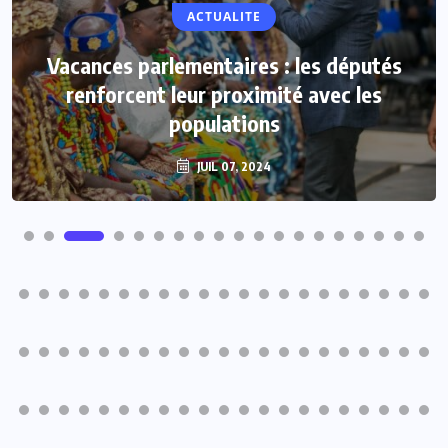
NON CLASSÉ
ACTUALITE
Evala 2024 : « THE VOICE DJAMA », une
Vacances parlementaires : les députés
innovation de la SNB pour le plus grand
renforcent leur proximité avec les
plaisir des artistes en herbe
populations
JUIL 07, 2024
JUIL 07, 2024