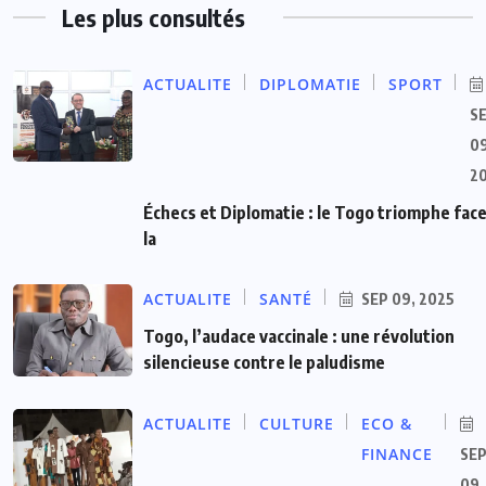
Les plus consultés
ACTUALITE
DIPLOMATIE
SPORT
S
09
2
Échecs et Diplomatie : le Togo triomphe face
la
ACTUALITE
SANTÉ
SEP 09, 2025
Togo, l’audace vaccinale : une révolution
silencieuse contre le paludisme
ACTUALITE
CULTURE
ECO &
FINANCE
SE
09,