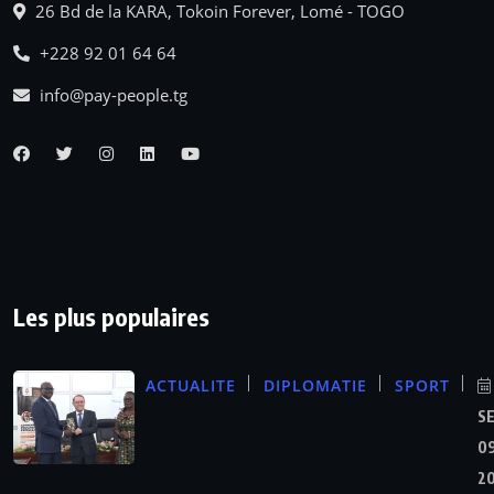
26 Bd de la KARA, Tokoin Forever, Lomé - TOGO
+228 92 01 64 64
info@pay-people.tg
Les plus populaires
ACTUALITE
DIPLOMATIE
SPORT
S
09
2