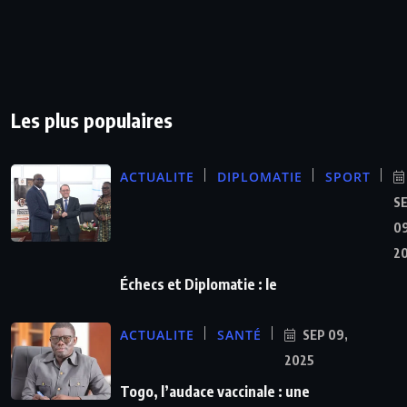
Les plus populaires
ACTUALITE
DIPLOMATIE
SPORT
S
09
2
Échecs et Diplomatie : le
ACTUALITE
SANTÉ
SEP 09,
2025
Togo, l’audace vaccinale : une