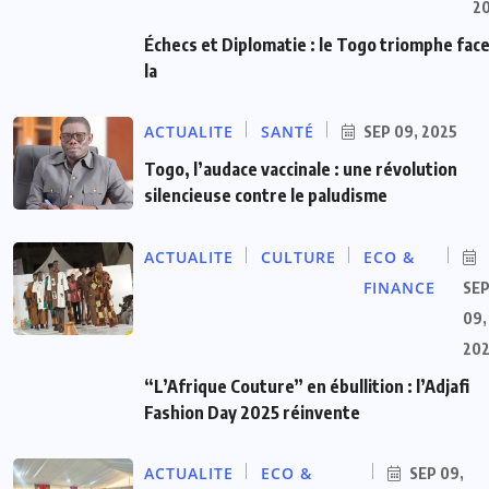
2
Échecs et Diplomatie : le Togo triomphe face
la
ACTUALITE
SANTÉ
SEP 09, 2025
Togo, l’audace vaccinale : une révolution
silencieuse contre le paludisme
ACTUALITE
CULTURE
ECO &
FINANCE
SE
09,
20
“L’Afrique Couture” en ébullition : l’Adjafi
Fashion Day 2025 réinvente
ACTUALITE
ECO &
SEP 09,