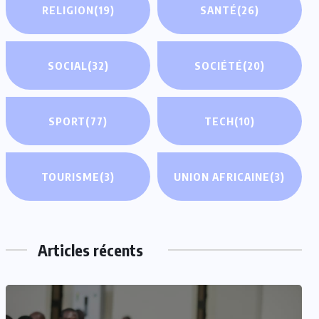
RELIGION
(19)
SANTÉ
(26)
SOCIAL
(32)
SOCIÉTÉ
(20)
SPORT
(77)
TECH
(10)
TOURISME
(3)
UNION AFRICAINE
(3)
Articles récents