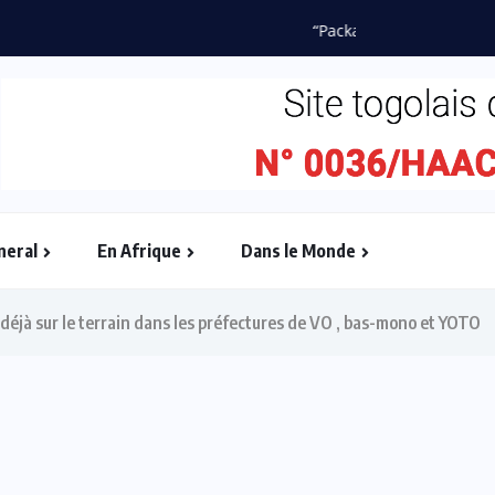
es TPME togolaises à...
neral
En Afrique
Dans le Monde
jà sur le terrain dans les préfectures de VO , bas-mono et YOTO