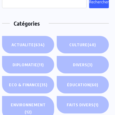
Rechercher
Catégories
ACTUALITE
(634)
CULTURE
(40)
DIPLOMATIE
(11)
DIVERS
(3)
ECO & FINANCE
(35)
ÉDUCATION
(60)
ENVIRONNEMENT
FAITS DIVERS
(1)
(12)