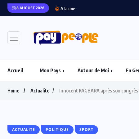
8 AUGUST 2026
“Packaging ou péril : L
A la une
Accueil
Mon Pays
Autour de Moi
En Ge
Home
Actualite
Innocent KAGBARA après son congrès dé
ACTUALITE
POLITIQUE
SPORT