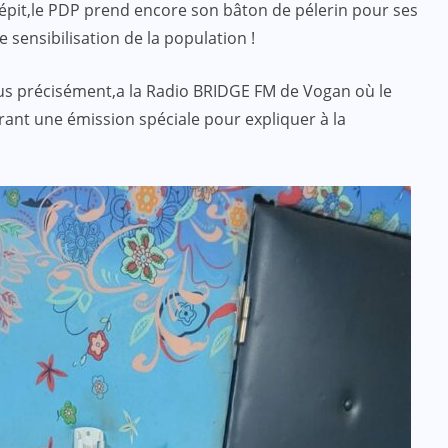
répit,le PDP prend encore son bâton de pélerin pour ses
de sensibilisation de la population !
lus précisément,a la Radio BRIDGE FM de Vogan où le
ant une émission spéciale pour expliquer à la
ACTUALITE
CULTURE
ÉDUCATION
4e édition du prix PADRE : que de
la satisfaction !
JUIL 07, 2024