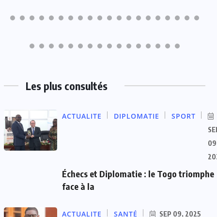
Les plus consultés
ACTUALITE
DIPLOMATIE
SPORT
SE
09
20
Échecs et Diplomatie : le Togo triomphe
face à la
ACTUALITE
SANTÉ
SEP 09, 2025