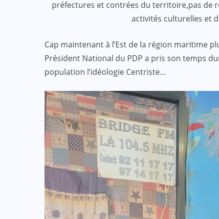
préfectures et contrées du territoire,pas de 
activités culturelles et 
Cap maintenant à l’Est de la région maritime p
Président National du PDP a pris son temps dur
:
ACTUALITE
CULTURE
SPORT
population l’idéologie Centriste…
et
Evala 2024 : Une présence
effective du Dr Lidi Bessi Kama
JUIL 07, 2024