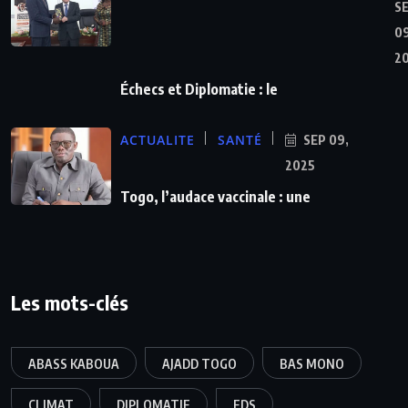
S
09
2
Échecs et Diplomatie : le
ACTUALITE
SANTÉ
SEP 09,
2025
Togo, l’audace vaccinale : une
Les mots-clés
ABASS KABOUA
AJADD TOGO
BAS MONO
CLIMAT
DIPLOMATIE
FDS