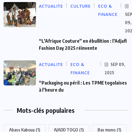
ACTUALITE
CULTURE
ECO &
FINANCE
SE
09,
20
“L’Afrique Couture” en ébullition : l’Adjafi
Fashion Day 2025 réinvente
ACTUALITE
ECO &
SEP 09,
FINANCE
2025
“Packaging ou péril : Les TPME togolaises
à l’heure du
Mots-clés populaires
Abass Kaboua
(1)
AJADD TOGO
(1)
Bas mono
(1)