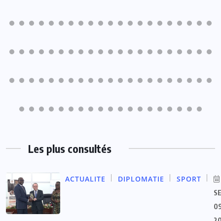
Les plus consultés
ACTUALITE
DIPLOMATIE
SPORT
S
09
2