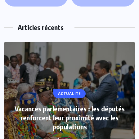
Articles récents
NON CLASSÉ
ACTUALITE
Evala 2024 : « THE VOICE DJAMA », une
Vacances parlementaires : les députés
innovation de la SNB pour le plus grand
renforcent leur proximité avec les
plaisir des artistes en herbe
populations