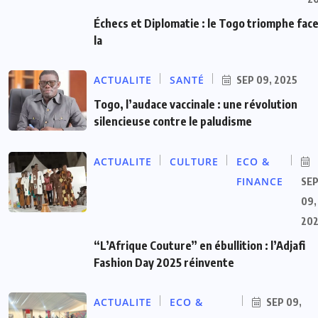
Échecs et Diplomatie : le Togo triomphe face
la
ACTUALITE
SANTÉ
SEP 09, 2025
Togo, l’audace vaccinale : une révolution
silencieuse contre le paludisme
ACTUALITE
CULTURE
ECO &
FINANCE
SE
09,
20
“L’Afrique Couture” en ébullition : l’Adjafi
Fashion Day 2025 réinvente
ACTUALITE
ECO &
SEP 09,