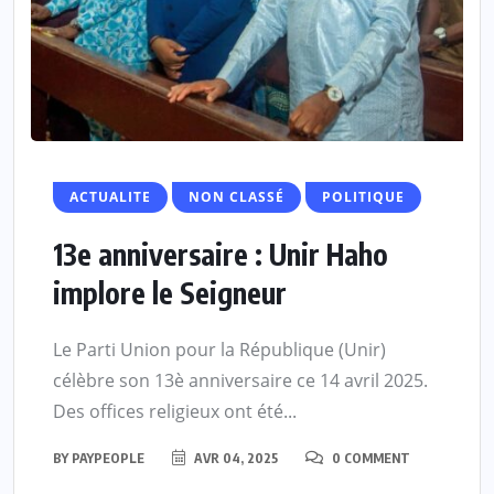
ACTUALITE
NON CLASSÉ
POLITIQUE
13e anniversaire : Unir Haho
implore le Seigneur
Le Parti Union pour la République (Unir)
célèbre son 13è anniversaire ce 14 avril 2025.
Des offices religieux ont été...
BY
PAYPEOPLE
AVR 04, 2025
0 COMMENT