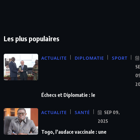
Les plus populaires
ACTUALITE
DIPLOMATIE
SPORT
S
09
2
Échecs et Diplomatie : le
ACTUALITE
SANTÉ
SEP 09,
2025
Togo, l’audace vaccinale : une