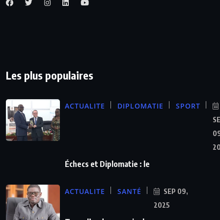
Les plus populaires
ACTUALITE
DIPLOMATIE
SPORT
S
09
2
Échecs et Diplomatie : le
ACTUALITE
SANTÉ
SEP 09,
2025