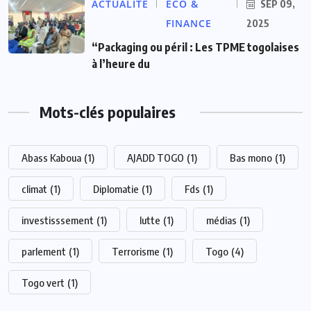
ACTUALITE
ECO &
SEP 09,
FINANCE
2025
“Packaging ou péril : Les TPME togolaises
à l’heure du
Mots-clés populaires
Abass Kaboua
(1)
AJADD TOGO
(1)
Bas mono
(1)
climat
(1)
Diplomatie
(1)
Fds
(1)
investisssement
(1)
lutte
(1)
médias
(1)
parlement
(1)
Terrorisme
(1)
Togo
(4)
Togo vert
(1)