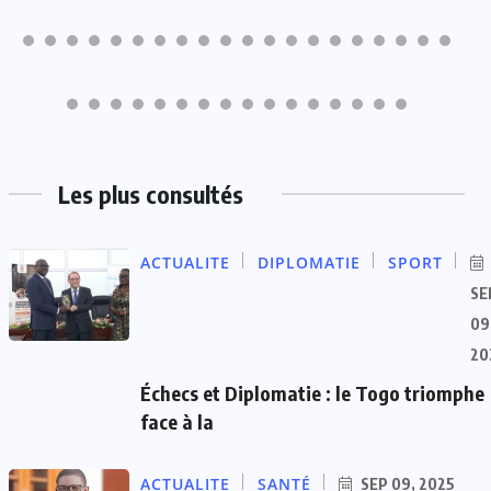
Les plus consultés
ACTUALITE
DIPLOMATIE
SPORT
SE
09
20
Échecs et Diplomatie : le Togo triomphe
face à la
ACTUALITE
SANTÉ
SEP 09, 2025