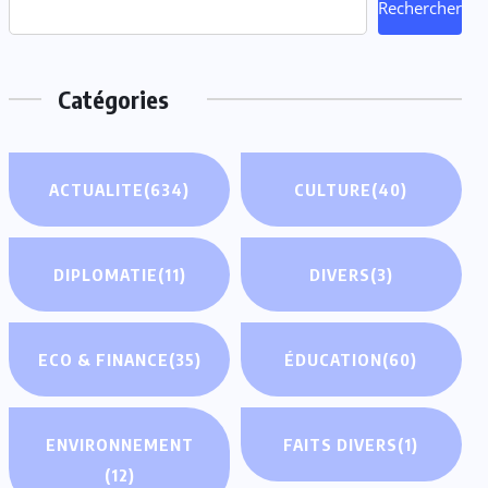
Rechercher
Catégories
ACTUALITE
(634)
CULTURE
(40)
DIPLOMATIE
(11)
DIVERS
(3)
ECO & FINANCE
(35)
ÉDUCATION
(60)
ENVIRONNEMENT
FAITS DIVERS
(1)
(12)