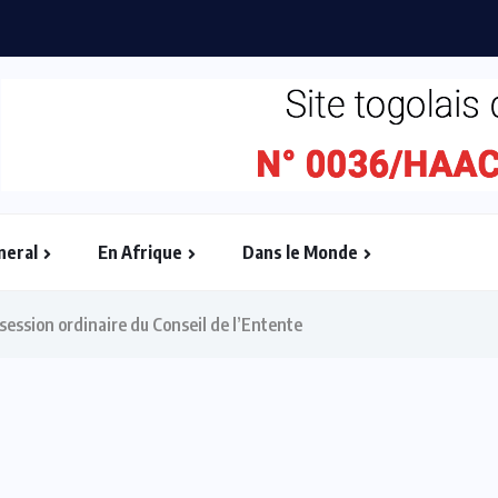
ébullition : l’Adjafi Fashion Day...
neral
En Afrique
Dans le Monde
session ordinaire du Conseil de l’Entente