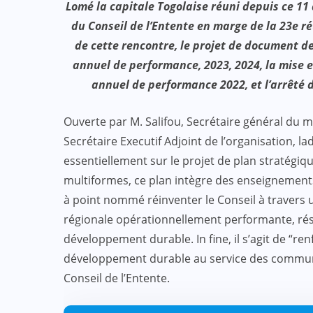
Lomé la capitale Togolaise réuni depuis ce 1
du Conseil de l’Entente en marge de la 23e ré
de cette rencontre, le projet de document d
annuel de performance, 2023, 2024, la mise
annuel de performance 2022, et l’arrêté 
:
ACTUALITE
CULTURE
SPORT
Ouverte par M. Salifou, Secrétaire général du mi
et
Evala 2024 : Une présence
Secrétaire Executif Adjoint de l’organisation, la
effective du Dr Lidi Bessi Kama
essentiellement sur le projet de plan stratégi
multiformes, ce plan intègre des enseignements 
JUIL 07, 2024
à point nommé réinventer le Conseil à travers u
régionale opérationnellement performante, résil
développement durable. In fine, il s’agit de “renfo
développement durable au service des communaut
Conseil de l’Entente.