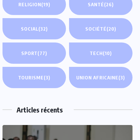
RELIGION
(19)
SANTÉ
(26)
SOCIAL
(32)
SOCIÉTÉ
(20)
SPORT
(77)
TECH
(10)
TOURISME
(3)
UNION AFRICAINE
(3)
Articles récents