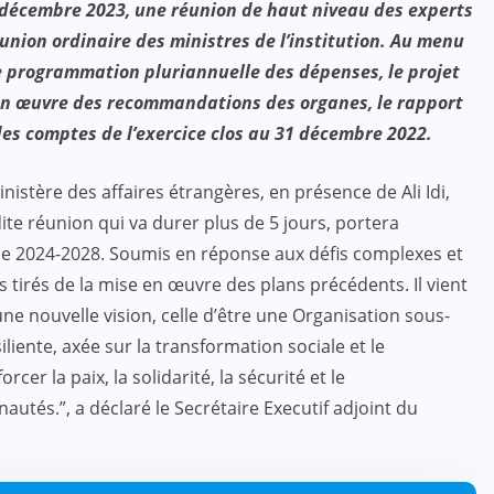
1 décembre 2023, une réunion de haut niveau des experts
union ordinaire des ministres de l’institution. Au menu
e programmation pluriannuelle des dépenses, le projet
 en œuvre des recommandations des organes, le rapport
des comptes de l’exercice clos au 31 décembre 2022.
ACTUALITE
CULTURE
ÉDUCATION
nistère des affaires étrangères, en présence de Ali Idi,
4e édition du prix PADRE : que de
dite réunion qui va durer plus de 5 jours, portera
la satisfaction !
que 2024-2028. Soumis en réponse aux défis complexes et
tirés de la mise en œuvre des plans précédents. Il vient
JUIL 07, 2024
ne nouvelle vision, celle d’être une Organisation sous-
iente, axée sur la transformation sociale et le
rcer la paix, la solidarité, la sécurité et le
és.”, a déclaré le Secrétaire Executif adjoint du