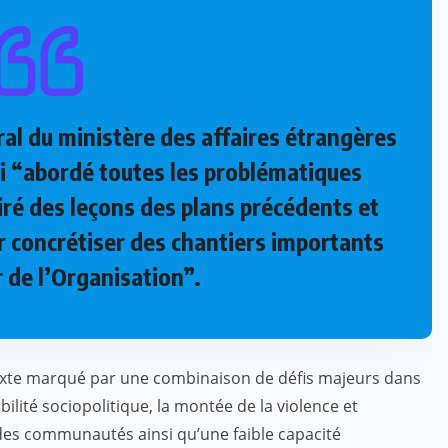
ral du ministère des affaires étrangères
ui “abordé toutes les problématiques
ré des leçons des plans précédents et
 concrétiser des chantiers importants
r de l’Organisation”.
texte marqué par une combinaison de défis majeurs dans
ilité sociopolitique, la montée de la violence et
t des communautés ainsi qu’une faible capacité