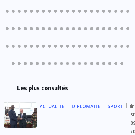
Les plus consultés
ACTUALITE
DIPLOMATIE
SPORT
S
09
2