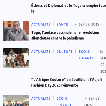
Échecs et Diplomatie : le Togo triomphe face
la
ACTUALITE
SANTÉ
SEP 09, 2025
Togo, l’audace vaccinale : une révolution
silencieuse contre le paludisme
ACTUALITE
CULTURE
ECO &
FINANCE
SE
09,
20
“L’Afrique Couture” en ébullition : l’Adjafi
Fashion Day 2025 réinvente
ACTUALITE
ECO &
SEP 09,
FINANCE
2025