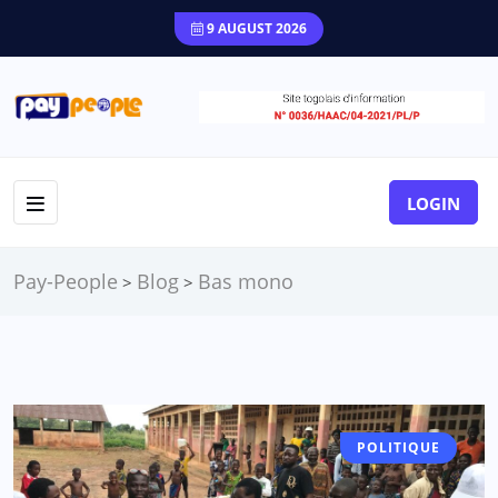
9 AUGUST 2026
LOGIN
Pay-People
Blog
Bas mono
>
>
POLITIQUE