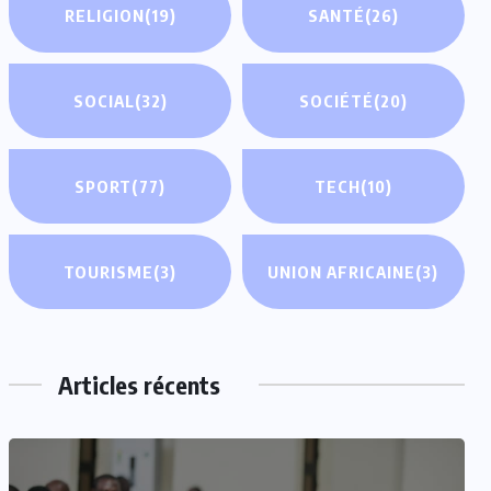
RELIGION
(19)
SANTÉ
(26)
SOCIAL
(32)
SOCIÉTÉ
(20)
SPORT
(77)
TECH
(10)
TOURISME
(3)
UNION AFRICAINE
(3)
Articles récents