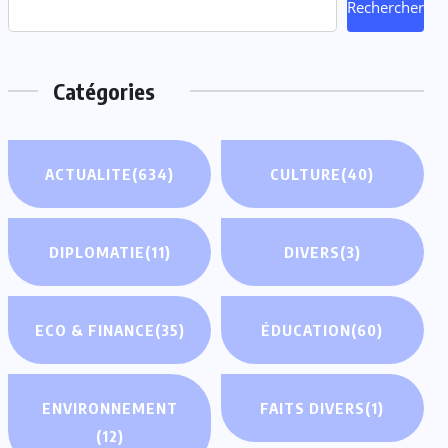
Rechercher
Catégories
ACTUALITE
(634)
CULTURE
(40)
DIPLOMATIE
(11)
DIVERS
(3)
ECO & FINANCE
(35)
ÉDUCATION
(60)
ENVIRONNEMENT
FAITS DIVERS
(1)
(12)