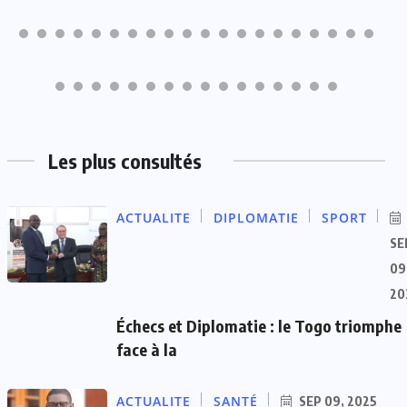
Les plus consultés
ACTUALITE
DIPLOMATIE
SPORT
SE
09
20
Échecs et Diplomatie : le Togo triomphe
face à la
ACTUALITE
SANTÉ
SEP 09, 2025