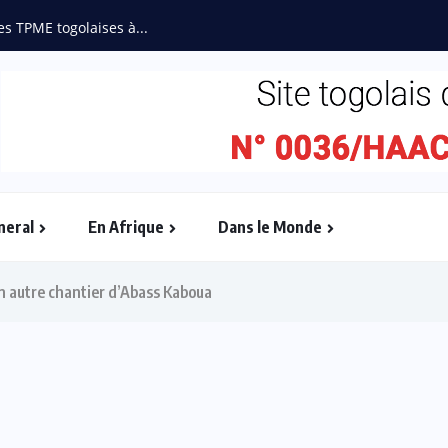
es TPME togolaises à...
neral
En Afrique
Dans le Monde
un autre chantier d’Abass Kaboua