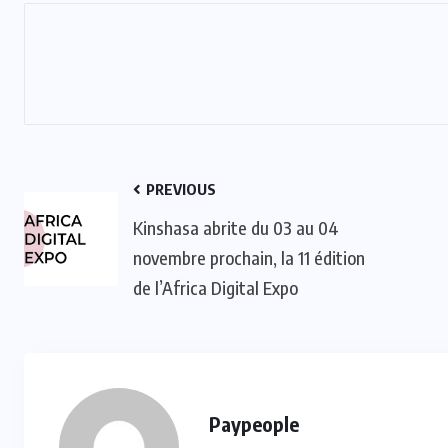
:
ACTUALITE
CULTURE
SPORT
et
Evala 2024 : Une présence
PREVIOUS
effective du Dr Lidi Bessi Kama
Kinshasa abrite du 03 au 04
novembre prochain, la 11 édition
JUIL 07, 2024
de l’Africa Digital Expo
Paypeople