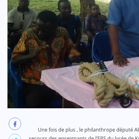
Une fois de plus , le philanthrope député A
secours des enseignants de l’EPS du lycée de K