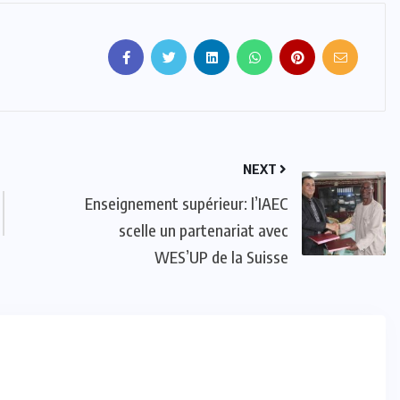
ACTUALITE
CULTURE
ÉDUCATION
4e édition du prix PADRE : que de
NEXT
la satisfaction !
Enseignement supérieur: l’IAEC
scelle un partenariat avec
JUIL 07, 2024
WES’UP de la Suisse