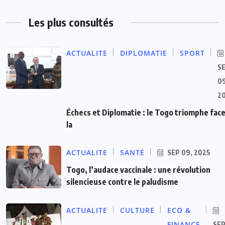
Les plus consultés
ACTUALITE
DIPLOMATIE
SPORT
S
09
2
Échecs et Diplomatie : le Togo triomphe face
la
ACTUALITE
SANTÉ
SEP 09, 2025
Togo, l’audace vaccinale : une révolution
silencieuse contre le paludisme
ACTUALITE
CULTURE
ECO &
FINANCE
SE