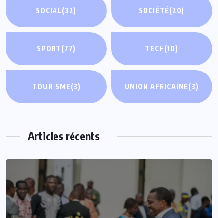
SOCIAL
(32)
SOCIÉTÉ
(20)
SPORT
(77)
TECH
(10)
TOURISME
(3)
UNION AFRICAINE
(3)
Articles récents