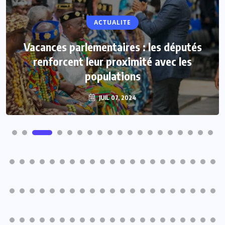
NON CLASSÉ
ACTUALITE
Evala 2024 : « THE VOICE DJAMA », une
Vacances parlementaires : les députés
innovation de la SNB pour le plus grand
renforcent leur proximité avec les
plaisir des artistes en herbe
populations
JUIL 07, 2024
JUIL 07, 2024