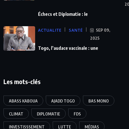
2
Échecs et Diplomatie : le
ACTUALITE
SANTÉ
SEP 09,
2025
Togo, l’audace vaccinale : une
Les mots-clés
ABASS KABOUA
AJADD TOGO
BAS MONO
CLIMAT
DIPLOMATIE
FDS
INVESTISSSEMENT
LUTTE
MÉDIAS