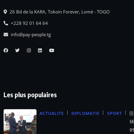
26 Bd de la KARA, Tokoin Forever, Lomé - TOGO
+228 92 01 64 64
info@pay-people.tg
Les plus populaires
ACTUALITE
DIPLOMATIE
SPORT
S
09