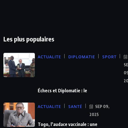
Les plus populaires
ACTUALITE
DIPLOMATIE
SPORT
S
09
2
Échecs et Diplomatie : le
ACTUALITE
SANTÉ
SEP 09,
2025
Togo, l’audace vaccinale : une