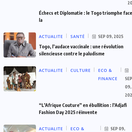
2
Échecs et Diplomatie : le Togo triomphe face
la
ACTUALITE
SANTÉ
SEP 09, 2025
Togo, l’audace vaccinale : une révolution
silencieuse contre le paludisme
ACTUALITE
CULTURE
ECO &
FINANCE
SE
09,
20
“L’Afrique Couture” en ébullition : l’Adjafi
Fashion Day 2025 réinvente
ACTUALITE
ECO &
SEP 09,