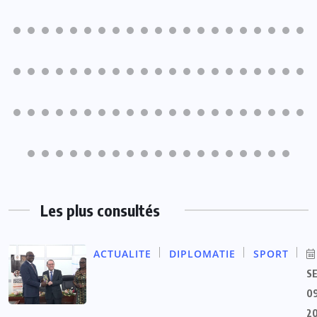
Les plus consultés
ACTUALITE
DIPLOMATIE
SPORT
S
09
2