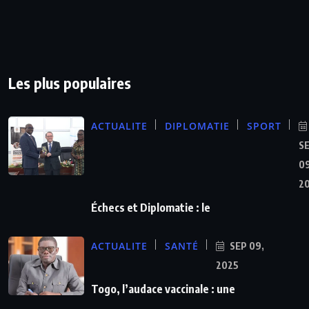
Les plus populaires
ACTUALITE
DIPLOMATIE
SPORT
S
09
2
Échecs et Diplomatie : le
ACTUALITE
SANTÉ
SEP 09,
2025
Togo, l’audace vaccinale : une