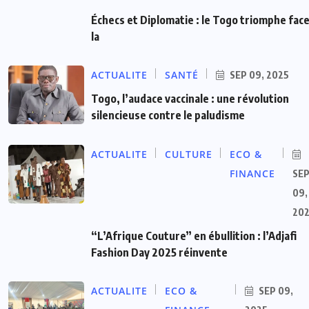
Échecs et Diplomatie : le Togo triomphe face
la
ACTUALITE
SANTÉ
SEP 09, 2025
Togo, l’audace vaccinale : une révolution
silencieuse contre le paludisme
ACTUALITE
CULTURE
ECO &
FINANCE
SE
09,
20
“L’Afrique Couture” en ébullition : l’Adjafi
Fashion Day 2025 réinvente
ACTUALITE
ECO &
SEP 09,