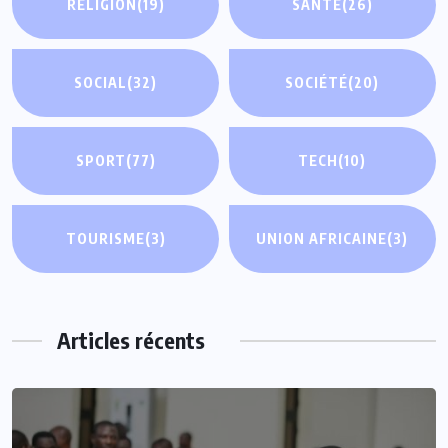
RELIGION
(19)
SANTÉ
(26)
SOCIAL
(32)
SOCIÉTÉ
(20)
SPORT
(77)
TECH
(10)
TOURISME
(3)
UNION AFRICAINE
(3)
Articles récents