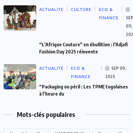
ACTUALITE
CULTURE
ECO &
FINANCE
SE
09,
20
“L’Afrique Couture” en ébullition : l’Adjafi
Fashion Day 2025 réinvente
ACTUALITE
ECO &
SEP 09,
FINANCE
2025
“Packaging ou péril : Les TPME togolaises
à l’heure du
Mots-clés populaires