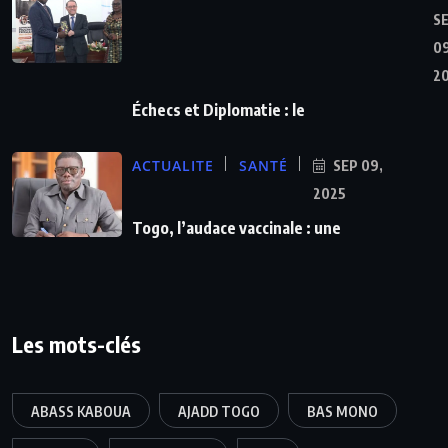
S
09
2
Échecs et Diplomatie : le
ACTUALITE
SANTÉ
SEP 09,
2025
Togo, l’audace vaccinale : une
Les mots-clés
ABASS KABOUA
AJADD TOGO
BAS MONO