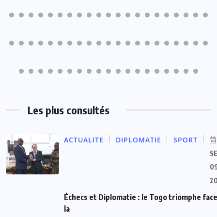
Les plus consultés
ACTUALITE
DIPLOMATIE
SPORT
S
09
2
Échecs et Diplomatie : le Togo triomphe face
la