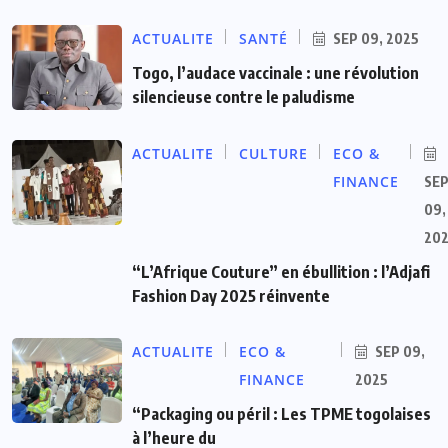
ACTUALITE
SANTÉ
SEP 09, 2025
Togo, l’audace vaccinale : une révolution
silencieuse contre le paludisme
ACTUALITE
CULTURE
ECO &
FINANCE
SE
09,
20
“L’Afrique Couture” en ébullition : l’Adjafi
Fashion Day 2025 réinvente
ACTUALITE
ECO &
SEP 09,
FINANCE
2025
“Packaging ou péril : Les TPME togolaises
à l’heure du