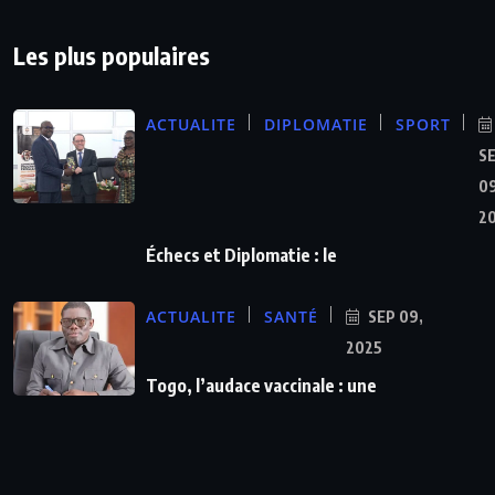
Les plus populaires
ACTUALITE
DIPLOMATIE
SPORT
S
09
2
Échecs et Diplomatie : le
ACTUALITE
SANTÉ
SEP 09,
2025
Togo, l’audace vaccinale : une