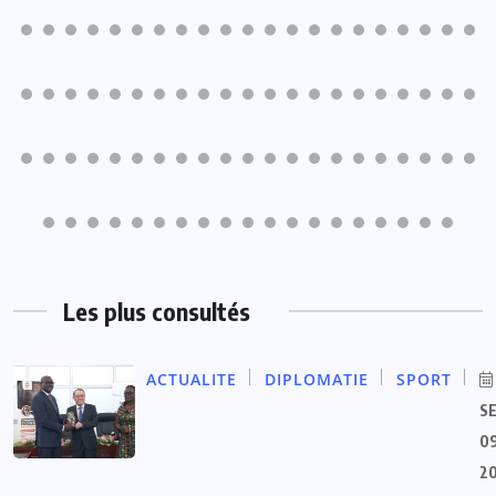
Les plus consultés
ACTUALITE
DIPLOMATIE
SPORT
S
09
2