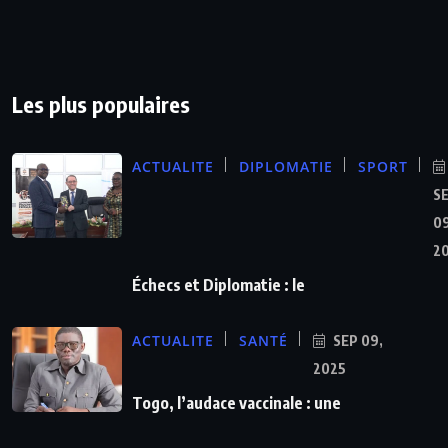
Les plus populaires
ACTUALITE
DIPLOMATIE
SPORT
S
09
2
Échecs et Diplomatie : le
ACTUALITE
SANTÉ
SEP 09,
2025
Togo, l’audace vaccinale : une