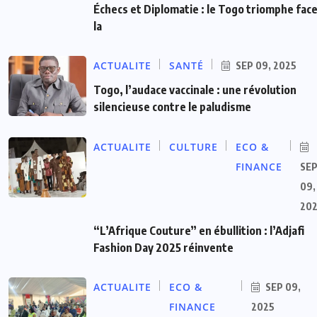
Échecs et Diplomatie : le Togo triomphe face
la
ACTUALITE
SANTÉ
SEP 09, 2025
Togo, l’audace vaccinale : une révolution
silencieuse contre le paludisme
ACTUALITE
CULTURE
ECO &
FINANCE
SE
09,
20
“L’Afrique Couture” en ébullition : l’Adjafi
Fashion Day 2025 réinvente
ACTUALITE
ECO &
SEP 09,
FINANCE
2025