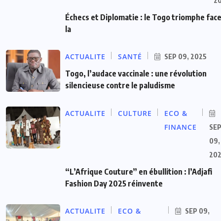
2
Échecs et Diplomatie : le Togo triomphe face
la
ACTUALITE
SANTÉ
SEP 09, 2025
Togo, l’audace vaccinale : une révolution
silencieuse contre le paludisme
ACTUALITE
CULTURE
ECO &
FINANCE
SE
09,
20
“L’Afrique Couture” en ébullition : l’Adjafi
Fashion Day 2025 réinvente
ACTUALITE
ECO &
SEP 09,