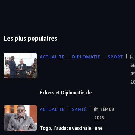
Les plus populaires
ACTUALITE
DIPLOMATIE
SPORT
S
09
2
Échecs et Diplomatie : le
ACTUALITE
SANTÉ
SEP 09,
2025
Togo, l’audace vaccinale : une