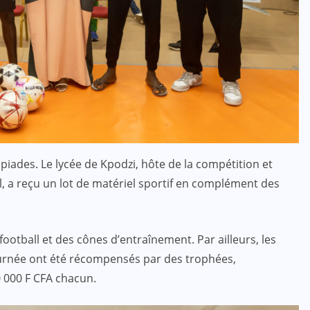
ACTUALITE
CULTURE
ÉDUCATION
4e édition du prix PADRE : que de
la satisfaction !
piades. Le lycée de Kpodzi, hôte de la compétition et
JUIL 07, 2024
l, a reçu un lot de matériel sportif en complément des
tball et des cônes d’entraînement. Par ailleurs, les
ournée ont été récompensés par des trophées,
 000 F CFA chacun.