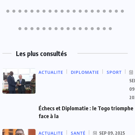
Les plus consultés
ACTUALITE
DIPLOMATIE
SPORT
SE
09
20
Échecs et Diplomatie : le Togo triomphe
face à la
ACTUALITE
SANTÉ
SEP 09, 2025