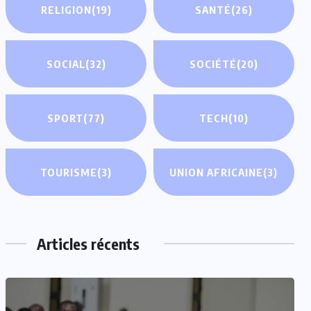
RELIGION
(19)
SANTÉ
(26)
SOCIAL
(32)
SOCIÉTÉ
(20)
SPORT
(77)
TECH
(10)
TOURISME
(3)
UNION AFRICAINE
(3)
Articles récents