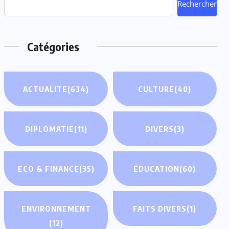
Rechercher
Catégories
ACTUALITE
(634)
CULTURE
(40)
DIPLOMATIE
(11)
DIVERS
(3)
ECO & FINANCE
(35)
ÉDUCATION
(60)
ENVIRONNEMENT
FAITS DIVERS
(1)
(12)