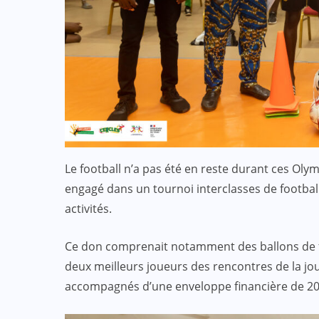
:
ACTUALITE
CULTURE
SPORT
et
Evala 2024 : Une présence
effective du Dr Lidi Bessi Kama
Le football n’a pas été en reste durant ces Olym
JUIL 07, 2024
engagé dans un tournoi interclasses de footbal
activités.
Ce don comprenait notamment des ballons de foo
deux meilleurs joueurs des rencontres de la j
accompagnés d’une enveloppe financière de 20