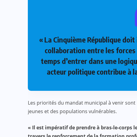
:
« La Cinquième République doit i
ACTUALITE
CULTURE
SPORT
collaboration entre les forces 
et
Evala 2024 : Une présence
temps d’entrer dans une logiq
effective du Dr Lidi Bessi Kama
acteur politique contribue à 
JUIL 07, 2024
Les priorités du mandat municipal à venir sont
jeunes et des populations vulnérables.
« Il est impératif de prendre à bras-le-corps 
travers le renforcement de la formation prof