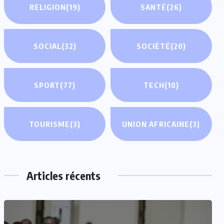
RELIGION
(19)
SANTÉ
(26)
SOCIAL
(32)
SOCIÉTÉ
(20)
SPORT
(77)
TECH
(10)
TOURISME
(3)
UNION AFRICAINE
(3)
Articles récents