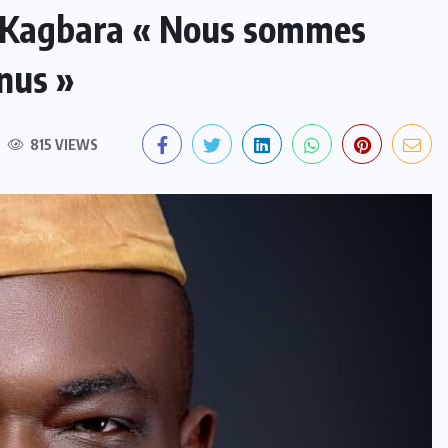
t Kagbara « Nous sommes
enus »
815 VIEWS