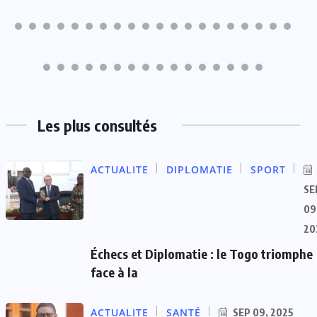
Les plus consultés
ACTUALITE
DIPLOMATIE
SPORT
SE
09
20
Échecs et Diplomatie : le Togo triomphe
face à la
ACTUALITE
SANTÉ
SEP 09, 2025