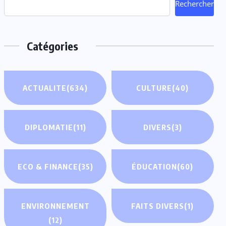
Rechercher
Catégories
ACTUALITE
(634)
CULTURE
(40)
DIPLOMATIE
(11)
DIVERS
(3)
ECO & FINANCE
(35)
ÉDUCATION
(60)
ENVIRONNEMENT
FAITS DIVERS
(1)
(12)