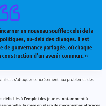
ncarner un nouveau souffle : celui de la
ACTUALITE
CULTURE
ÉDUCATION
politiques, au-delà des clivages. Il est
4e édition du prix PADRE : que de
ue de gouvernance partagée, où chaque
la satisfaction !
la construction d’un avenir commun. »
JUIL 07, 2024
 claires : s’attaquer concrètement aux problèmes des
les défis liés à l’emploi des jeunes, notamment à
essionnelle, la mise en place de mécanismes efficaces