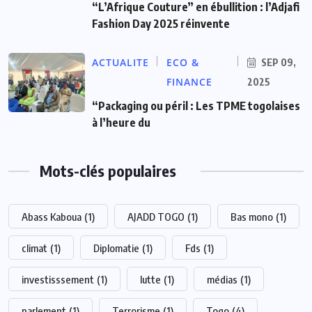
“L’Afrique Couture” en ébullition : l’Adjafi
Fashion Day 2025 réinvente
ACTUALITE
ECO &
SEP 09,
FINANCE
2025
“Packaging ou péril : Les TPME togolaises
à l’heure du
Mots-clés populaires
Abass Kaboua
(1)
AJADD TOGO
(1)
Bas mono
(1)
climat
(1)
Diplomatie
(1)
Fds
(1)
investisssement
(1)
lutte
(1)
médias
(1)
parlement
(1)
Terrorisme
(1)
Togo
(4)