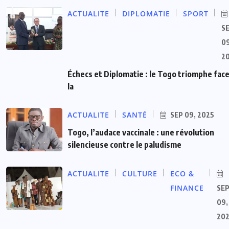
ACTUALITE
DIPLOMATIE
SPORT
S
09
2
Échecs et Diplomatie : le Togo triomphe face
la
ACTUALITE
SANTÉ
SEP 09, 2025
Togo, l’audace vaccinale : une révolution
silencieuse contre le paludisme
ACTUALITE
CULTURE
ECO &
FINANCE
SE
09,
20