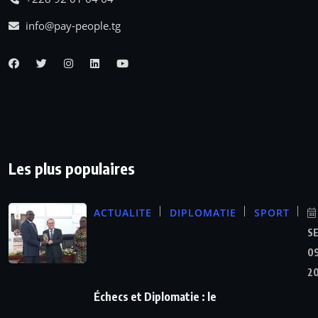
info@pay-people.tg
Les plus populaires
ACTUALITE
DIPLOMATIE
SPORT
S
09
2
Échecs et Diplomatie : le