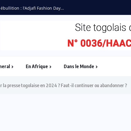
ébullition : l’Adjafi Fashion Day...
neral
En Afrique
Dans le Monde
r la presse togolaise en 2024 ? Faut-il continuer ou abandonner ?