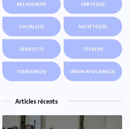
RELIGION
(19)
SANTÉ
(26)
SOCIAL
(32)
SOCIÉTÉ
(20)
SPORT
(77)
TECH
(10)
TOURISME
(3)
UNION AFRICAINE
(3)
Articles récents