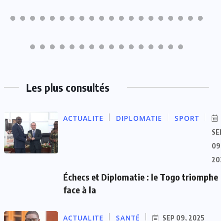
Les plus consultés
ACTUALITE
DIPLOMATIE
SPORT
SE
09
20
Échecs et Diplomatie : le Togo triomphe
face à la
ACTUALITE
SANTÉ
SEP 09, 2025