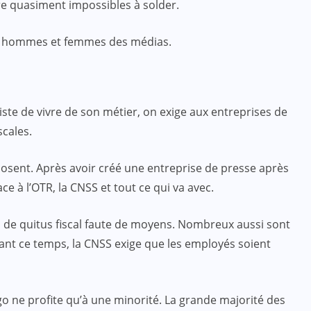
ire quasiment impossibles à solder.
des hommes et femmes des médias.
ACTUALITE
CULTURE
ÉDUCATION
ste de vivre de son métier, on exige aux entreprises de
4e édition du prix PADRE : que de
scales.
la satisfaction !
posent. Après avoir créé une entreprise de presse après
JUIL 07, 2024
ce à l’OTR, la CNSS et tout ce qui va avec.
 de quitus fiscal faute de moyens. Nombreux aussi sont
ant ce temps, la CNSS exige que les employés soient
o ne profite qu’à une minorité. La grande majorité des