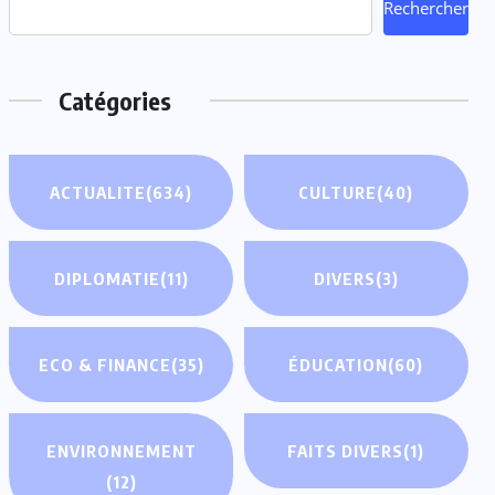
Rechercher
Catégories
ACTUALITE
(634)
CULTURE
(40)
DIPLOMATIE
(11)
DIVERS
(3)
ECO & FINANCE
(35)
ÉDUCATION
(60)
ENVIRONNEMENT
FAITS DIVERS
(1)
(12)