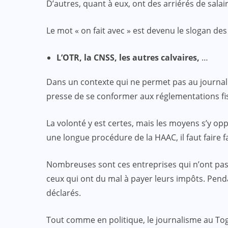
D’autres, quant à eux, ont des arriérés de sala
Le mot « on fait avec » est devenu le slogan 
L’OTR, la CNSS, les autres calvaires,
…
:
ACTUALITE
CULTURE
SPORT
Dans un contexte qui ne permet pas au journali
et
Evala 2024 : Une présence
presse de se conformer aux réglementations fi
effective du Dr Lidi Bessi Kama
La volonté y est certes, mais les moyens s’y op
JUIL 07, 2024
une longue procédure de la HAAC, il faut faire fa
Nombreuses sont ces entreprises qui n’ont pas
ceux qui ont du mal à payer leurs impôts. Pend
déclarés.
Tout comme en politique, le journalisme au Tog