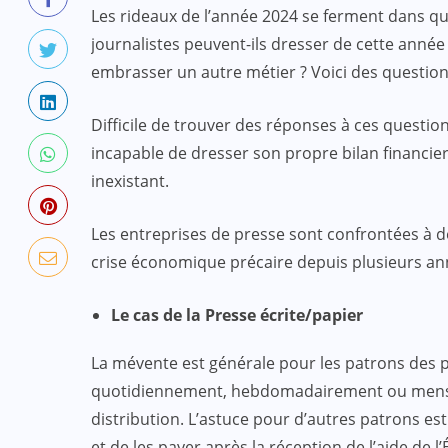
Les rideaux de l’année 2024 se ferment dans qu
journalistes peuvent-ils dresser de cette année
embrasser un autre métier ? Voici des questi
Difficile de trouver des réponses à ces questio
incapable de dresser son propre bilan financier. P
inexistant.
Les entreprises de presse sont confrontées à d
crise économique précaire depuis plusieurs an
Le cas de la Presse écrite/papier
La mévente est générale pour les patrons des p
quotidiennement, hebdomadairement ou mensue
distribution. L’astuce pour d’autres patrons es
et de les payer après la réception de l’aide de l’