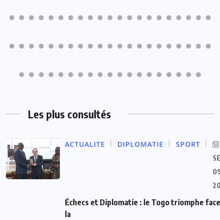
Les plus consultés
ACTUALITE
DIPLOMATIE
SPORT
S
09
2
Échecs et Diplomatie : le Togo triomphe face
la