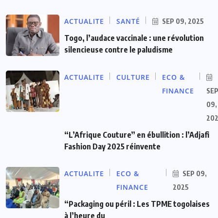
ACTUALITE
SANTÉ
SEP 09, 2025
Togo, l’audace vaccinale : une révolution
silencieuse contre le paludisme
ACTUALITE
CULTURE
ECO &
FINANCE
SE
09,
20
“L’Afrique Couture” en ébullition : l’Adjafi
Fashion Day 2025 réinvente
ACTUALITE
ECO &
SEP 09,
FINANCE
2025
“Packaging ou péril : Les TPME togolaises
à l’heure du