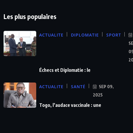
Les plus populaires
ACTUALITE
DIPLOMATIE
SPORT
S
09
2
Échecs et Diplomatie : le
ACTUALITE
SANTÉ
SEP 09,
2025
Togo, l’audace vaccinale : une