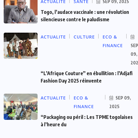
ACTUALITE
SANTÉ
SEP 09, 2025
Togo, l’audace vaccinale : une révolution
silencieuse contre le paludisme
ACTUALITE
CULTURE
ECO &
FINANCE
SE
09,
20
“L’Afrique Couture” en ébullition : l’Adjafi
Fashion Day 2025 réinvente
ACTUALITE
ECO &
SEP 09,
FINANCE
2025
“Packaging ou péril : Les TPME togolaises
à l’heure du