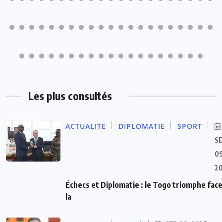
Les plus consultés
ACTUALITE
DIPLOMATIE
SPORT
S
09
2
Échecs et Diplomatie : le Togo triomphe face
la