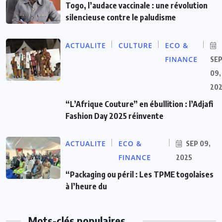
Togo, l’audace vaccinale : une révolution
silencieuse contre le paludisme
ACTUALITE
CULTURE
ECO &
FINANCE
SE
09,
20
“L’Afrique Couture” en ébullition : l’Adjafi
Fashion Day 2025 réinvente
ACTUALITE
ECO &
SEP 09,
FINANCE
2025
“Packaging ou péril : Les TPME togolaises
à l’heure du
Mots-clés populaires