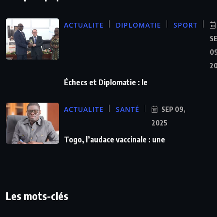
ACTUALITE
DIPLOMATIE
SPORT
S
09
2
Échecs et Diplomatie : le
ACTUALITE
SANTÉ
SEP 09,
2025
Togo, l’audace vaccinale : une
Les mots-clés