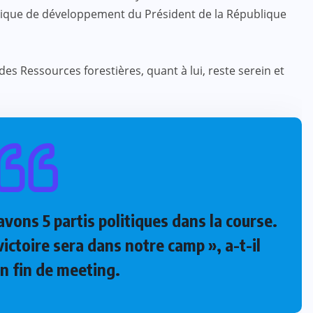
litique de développement du Président de la République
des Ressources forestières, quant à lui, reste serein et
ACTUALITE
CULTURE
ÉDUCATION
4e édition du prix PADRE : que de
la satisfaction !
JUIL 07, 2024
avons 5 partis politiques dans la course.
ictoire sera dans notre camp », a-t-il
n fin de meeting.