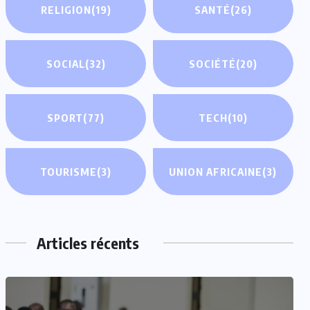
RELIGION
(19)
SANTÉ
(26)
SOCIAL
(32)
SOCIÉTÉ
(20)
SPORT
(77)
TECH
(10)
TOURISME
(3)
UNION AFRICAINE
(3)
Articles récents