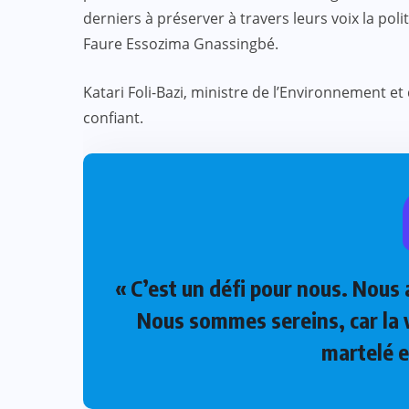
derniers à préserver à travers leurs voix la po
Faure Essozima Gnassingbé.
Katari Foli-Bazi, ministre de l’Environnement et 
:
confiant.
ACTUALITE
CULTURE
SPORT
et
Evala 2024 : Une présence
effective du Dr Lidi Bessi Kama
JUIL 07, 2024
« C’est un défi pour nous. Nous 
Nous sommes sereins, car la v
martelé e