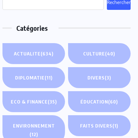
Rechercher
Catégories
ACTUALITE
(634)
CULTURE
(40)
DIPLOMATIE
(11)
DIVERS
(3)
ECO & FINANCE
(35)
ÉDUCATION
(60)
ENVIRONNEMENT
FAITS DIVERS
(1)
(12)