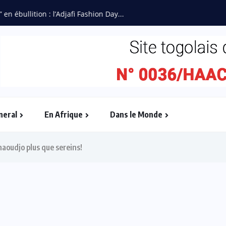
ébullition : l’Adjafi Fashion Day...
neral
En Afrique
Dans le Monde
haoudjo plus que sereins!