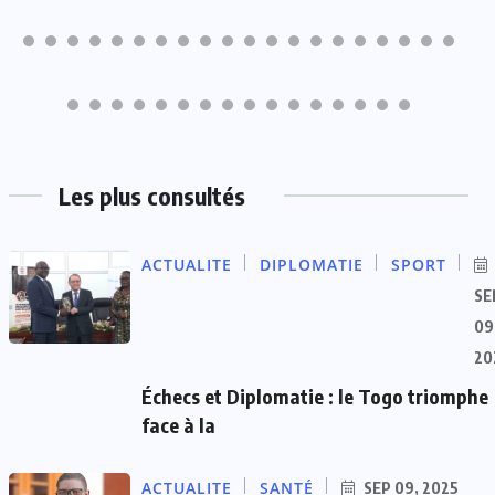
Les plus consultés
ACTUALITE
DIPLOMATIE
SPORT
SE
09
20
Échecs et Diplomatie : le Togo triomphe
face à la
ACTUALITE
SANTÉ
SEP 09, 2025