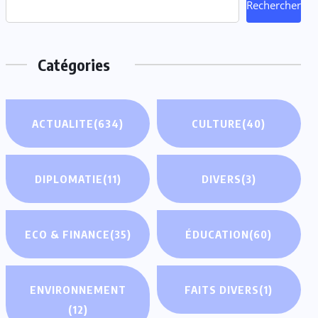
Rechercher
Catégories
ACTUALITE
(634)
CULTURE
(40)
DIPLOMATIE
(11)
DIVERS
(3)
ECO & FINANCE
(35)
ÉDUCATION
(60)
ENVIRONNEMENT
FAITS DIVERS
(1)
(12)