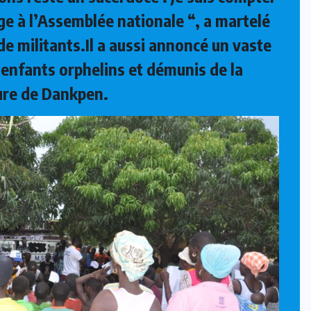
ge à l’Assemblée nationale “, a martelé
e militants.Il a aussi annoncé un vaste
enfants orphelins et démunis de la
ure de Dankpen.