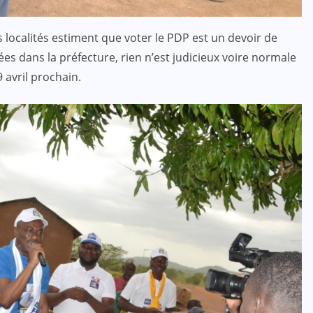
s localités estiment que voter le PDP est un devoir de
es dans la préfecture, rien n’est judicieux voire normale
 avril prochain.
ACTUALITE
CULTURE
SPORT
Evala 2024 : Une présence
effective du Dr Lidi Bessi Kama
JUIL 07, 2024