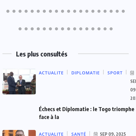
Les plus consultés
ACTUALITE
DIPLOMATIE
SPORT
SE
09
20
Échecs et Diplomatie : le Togo triomphe
face à la
ACTUALITE
SANTÉ
SEP 09, 2025