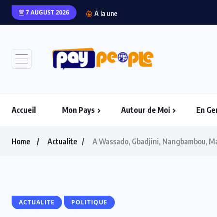
7 AUGUST 2026
“L’Afrique Couture” en 
A la une
Accueil
Mon Pays
Autour de Moi
En Ge
Home
Actualite
A Wassado, Gbadjini, Nangbambou, May
ACTUALITE
POLITIQUE