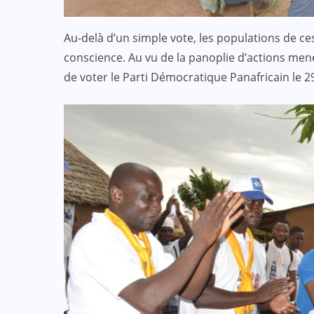
ACTUALITE
CULTURE
Au-delà d’un simple vote, les populations de ce
ECO & FINANCE
conscience. Au vu de la panoplie d’actions mené
de voter le Parti Démocratique Panafricain le 29
“L’Afrique Couture” en ébullition :
l’Adjafi Fashion Day 2025
réinvente la mode avec panache et
patrimoine
SEP 09, 2025