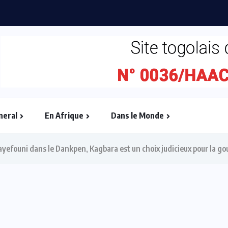
ébullition : l’Adjafi Fashion Day...
neral
En Afrique
Dans le Monde
efouni dans le Dankpen, Kagbara est un choix judicieux pour la g