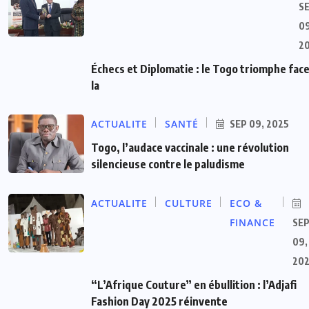
S
09
2
Échecs et Diplomatie : le Togo triomphe face
la
ACTUALITE
SANTÉ
SEP 09, 2025
Togo, l’audace vaccinale : une révolution
silencieuse contre le paludisme
ACTUALITE
CULTURE
ECO &
FINANCE
SE
09,
20
“L’Afrique Couture” en ébullition : l’Adjafi
Fashion Day 2025 réinvente