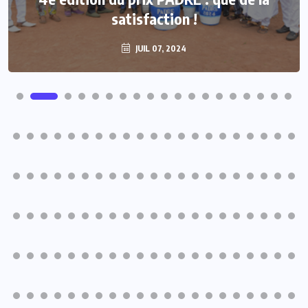
satisfaction !
populations
JUIL 07, 2024
JUIL 07, 2024