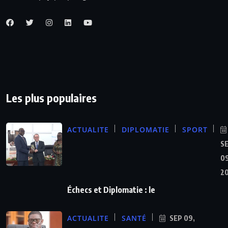
Les plus populaires
ACTUALITE
DIPLOMATIE
SPORT
S
09
2
Échecs et Diplomatie : le
ACTUALITE
SANTÉ
SEP 09,