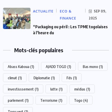
ACTUALITE
ECO &
SEP 09,
FINANCE
2025
“Packaging ou péril : Les TPME togolaises
à l’heure du
Mots-clés populaires
Abass Kaboua
(1)
AJADD TOGO
(1)
Bas mono
(1)
climat
(1)
Diplomatie
(1)
Fds
(1)
investisssement
(1)
lutte
(1)
médias
(1)
parlement
(1)
Terrorisme
(1)
Togo
(4)
Togo vert
(1)